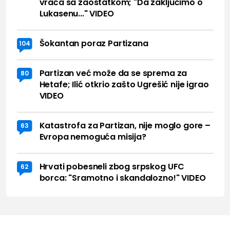
vraća sa zaostatkom; "Da zaključimo o
Lukasenu..." VIDEO
Šokantan poraz Partizana
104
Partizan već može da se sprema za
80
Hetafe; Ilić otkrio zašto Ugrešić nije igrao
VIDEO
Katastrofa za Partizan, nije moglo gore –
63
Evropa nemoguća misija?
Hrvati pobesneli zbog srpskog UFC
62
borca: "Sramotno i skandalozno!" VIDEO