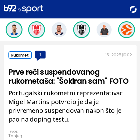
1
15.1.2025.
19:02
Rukomet
Prve reči suspendovanog
rukometaša: "Šokiran sam" FOTO
Portugalski rukometni reprezentativac
Migel Martins potvrdio je da je
privremeno suspendovan nakon što je
pao na doping testu.
Izvor:
Tanjug