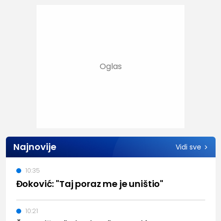
Najnovije
Vidi sve
10:35
Đoković: "Taj poraz me je uništio"
10:21