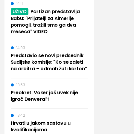
14:11
UŽIVO
Partizan predstavlja
Babu: "Prijatelji za Almerije
pomogli, tražili smo ga dva
meseca" VIDEO
14:03
Predstavio se novi predsednik
Sudijske komisije: "Ko se zaleti
na arbitra – odmah žuti karton"
13:53
Preokret: Voker još uvek nije
igrač Denvera?!
13:42
Hrvati u jakom sastavu u
kvalifikacijama