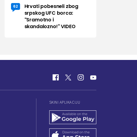
Hrvati pobesneli zbog
62
srpskog UFC borca:
"Sramotno i
skandalozno!" VIDEO
SKINI APLIKACIJU