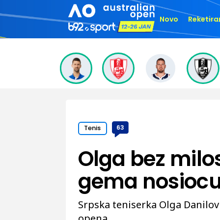
Novo
Reketira
Tenis
63
Olga bez milost
gema nosiocu
Srpska teniserka Olga Danilovi
opena.