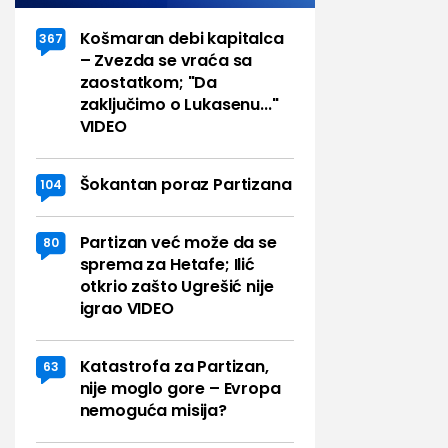
Košmaran debi kapitalca
367
– Zvezda se vraća sa
zaostatkom; "Da
zaključimo o Lukasenu..."
VIDEO
Šokantan poraz Partizana
104
Partizan već može da se
80
sprema za Hetafe; Ilić
otkrio zašto Ugrešić nije
igrao VIDEO
Katastrofa za Partizan,
63
nije moglo gore – Evropa
nemoguća misija?