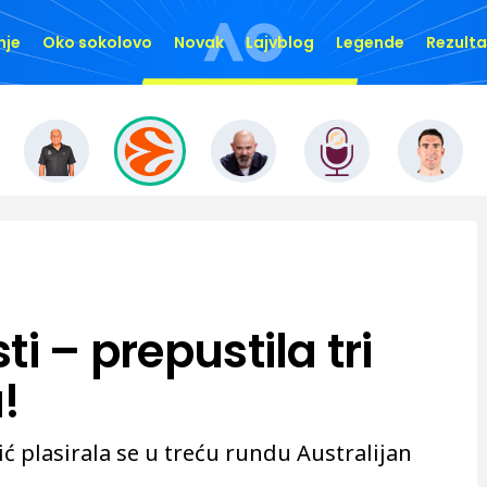
nje
Oko sokolovo
Novak
Lajvblog
Legende
Rezulta
i – prepustila tri
!
ć plasirala se u treću rundu Australijan