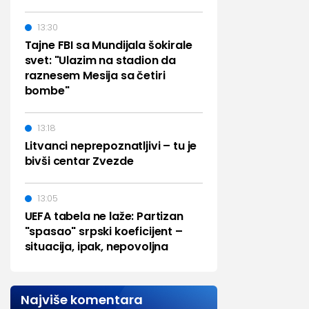
13:30
Tajne FBI sa Mundijala šokirale
svet: "Ulazim na stadion da
raznesem Mesija sa četiri
bombe"
13:18
Litvanci neprepoznatljivi – tu je
bivši centar Zvezde
13:05
UEFA tabela ne laže: Partizan
"spasao" srpski koeficijent –
situacija, ipak, nepovoljna
Najviše komentara