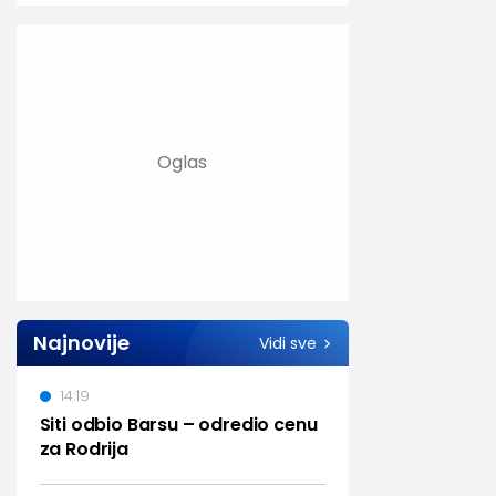
Najnovije
Vidi sve
14:19
Siti odbio Barsu – odredio cenu
za Rodrija