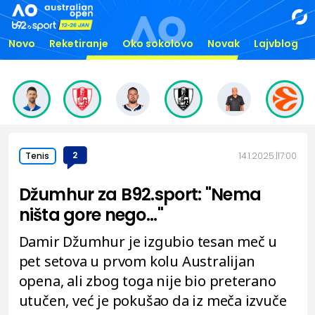
Novo
Reketiranje
Oko sokolovo
Novak
Lajvblog
2
14.1.2025.
17:00
Tenis
Džumhur za B92.sport: "Nema
ništa gore nego..."
Damir Džumhur je izgubio tesan meč u
pet setova u prvom kolu Australijan
opena, ali zbog toga nije bio preterano
utučen, već je pokušao da iz meča izvuče