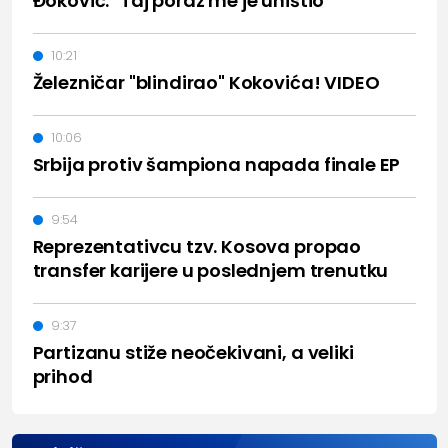
Đoković: "Taj poraz me je uništio"
10:21
Železničar "blindirao" Kokovića! VIDEO
10:06
Srbija protiv šampiona napada finale EP
9:54
Reprezentativcu tzv. Kosova propao
transfer karijere u poslednjem trenutku
9:37
Partizanu stiže neočekivani, a veliki
prihod