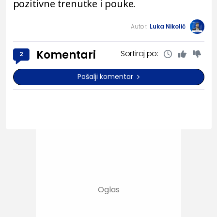
pozitivne trenutke i pouke.
Autor:
Luka Nikolić
Komentari
Sortiraj po:
2
Pošalji komentar