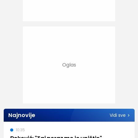
Najnovije
Vidi sve
10:35