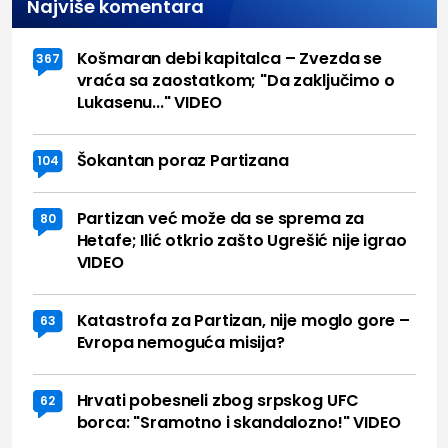
Najviše komentara
Košmaran debi kapitalca – Zvezda se
367
vraća sa zaostatkom; "Da zaključimo o
Lukasenu..." VIDEO
Šokantan poraz Partizana
104
Partizan već može da se sprema za
80
Hetafe; Ilić otkrio zašto Ugrešić nije igrao
VIDEO
Katastrofa za Partizan, nije moglo gore –
63
Evropa nemoguća misija?
Hrvati pobesneli zbog srpskog UFC
62
borca: "Sramotno i skandalozno!" VIDEO