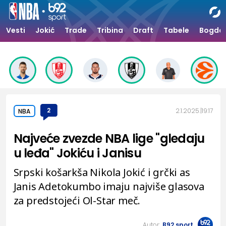
Vesti
Jokić
Trade
Tribina
Draft
Tabele
Bogdan
2
2.1.2025.
19:17
NBA
Najveće zvezde NBA lige "gledaju
u leđa" Jokiću i Janisu
Srpski košarkša Nikola Jokić i grčki as
Janis Adetokumbo imaju najviše glasova
za predstojeći Ol-Star meč.
Autor:
B92.sport