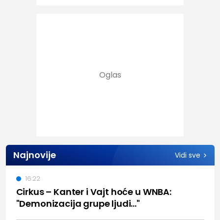
Najnovije
Vidi sve
16:22
Cirkus – Kanter i Vajt hoće u WNBA:
"Demonizacija grupe ljudi..."