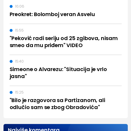
16:06
Preokret: Bolomboj veran Asvelu
15:55
"Peković radi seriju od 25 zgibova, nisam
smeo da mu priđem" VIDEO
15:40
Simeone o Alvarezu: "Situacija je vrlo
jasna"
15:25
"Bilo je razgovora sa Partizanom, ali
odlučio sam se zbog Obradovića"
Najviše komentara