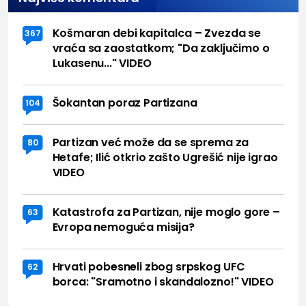
Košmaran debi kapitalca – Zvezda se
367
vraća sa zaostatkom; "Da zaključimo o
Lukasenu..." VIDEO
Šokantan poraz Partizana
104
Partizan već može da se sprema za
80
Hetafe; Ilić otkrio zašto Ugrešić nije igrao
VIDEO
Katastrofa za Partizan, nije moglo gore –
63
Evropa nemoguća misija?
Hrvati pobesneli zbog srpskog UFC
62
borca: "Sramotno i skandalozno!" VIDEO