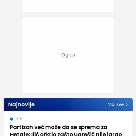
Najnovije
Vidi sve
0:01
Partizan već može da se sprema za
Hetafe; Ilić otkrio zašto Ugrešić nije igrao