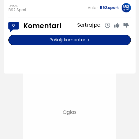
Izvor:
Autor:
B92.sport
B92.Sport
Komentari
Sortiraj po:
0
Pošalji komentar