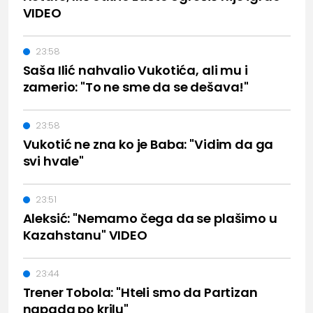
VIDEO
23:58
Saša Ilić nahvalio Vukotića, ali mu i
zamerio: "To ne sme da se dešava!"
23:58
Vukotić ne zna ko je Baba: "Vidim da ga
svi hvale"
23:51
Aleksić: "Nemamo čega da se plašimo u
Kazahstanu" VIDEO
23:44
Trener Tobola: "Hteli smo da Partizan
napada po krilu"