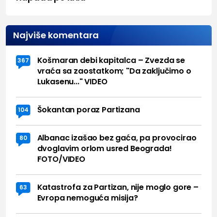
Najviše komentara
Košmaran debi kapitalca – Zvezda se
367
vraća sa zaostatkom; "Da zaključimo o
Lukasenu..." VIDEO
Šokantan poraz Partizana
104
Albanac izašao bez gaća, pa provocirao
80
dvoglavim orlom usred Beograda!
FOTO/VIDEO
Katastrofa za Partizan, nije moglo gore –
63
Evropa nemoguća misija?