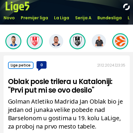
Novo
Premijer liga
La Liga
Serija A
Bundesliga
Li
0
21.12.2024.
23:35
Lige petice
Oblak posle trilera u Kataloniji:
"Prvi put mi se ovo desilo"
Golman Atletiko Madrida Jan Oblak bio je
jedan od junaka velike pobede nad
Barselonom u gostima u 19. kolu LaLige,
za proboj na prvo mesto tabele.