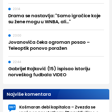
23:14
Drama se nastavlja: "Samo igračice koje
su žene mogu u WNBA, ali..."
23:00
Jovanovića čeka ogroman posao –
Teleoptik ponovo poražen
22:44
Gabrijel Rajković (15) ispisao istoriju
norveškog fudbala VIDEO
Najviše komentara
Košmaran debi kapitalca – Zvezda se
367