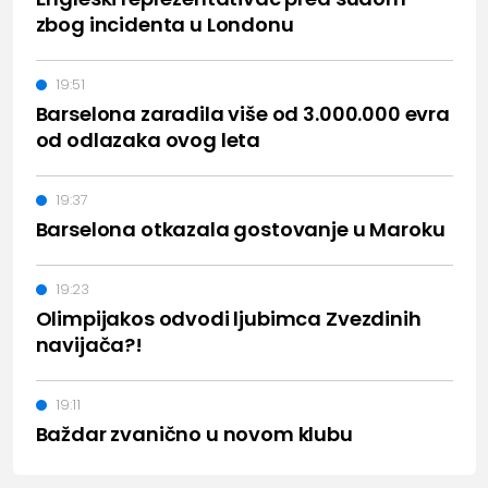
zbog incidenta u Londonu
19:51
Barselona zaradila više od 3.000.000 evra
od odlazaka ovog leta
19:37
Barselona otkazala gostovanje u Maroku
19:23
Olimpijakos odvodi ljubimca Zvezdinih
navijača?!
19:11
Baždar zvanično u novom klubu