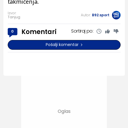
takmičenja.
Izvor:
Autor:
B92.sport
Tanjug
Komentari
Sortiraj po:
0
Pošalji komentar