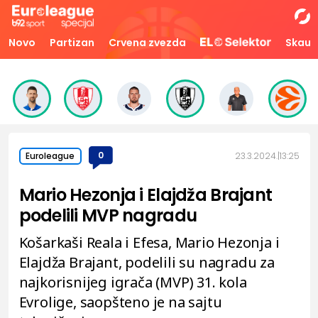
Novo
Partizan
Crvena zvezda
Skaut
0
23.3.2024.
13:25
Euroleague
Mario Hezonja i Elajdža Brajant
podelili MVP nagradu
Košarkaši Reala i Efesa, Mario Hezonja i
Elajdža Brajant, podelili su nagradu za
najkorisnijeg igrača (MVP) 31. kola
Evrolige, saopšteno je na sajtu