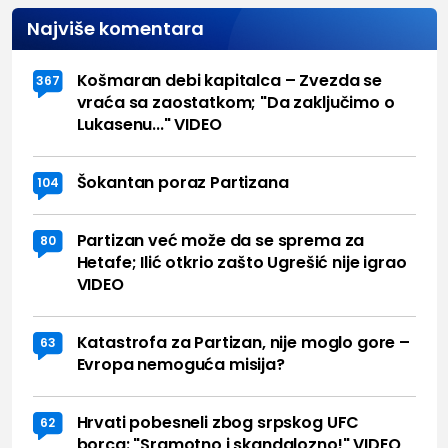
Najviše komentara
Košmaran debi kapitalca – Zvezda se
367
vraća sa zaostatkom; "Da zaključimo o
Lukasenu..." VIDEO
Šokantan poraz Partizana
104
Partizan već može da se sprema za
80
Hetafe; Ilić otkrio zašto Ugrešić nije igrao
VIDEO
Katastrofa za Partizan, nije moglo gore –
63
Evropa nemoguća misija?
Hrvati pobesneli zbog srpskog UFC
62
borca: "Sramotno i skandalozno!" VIDEO