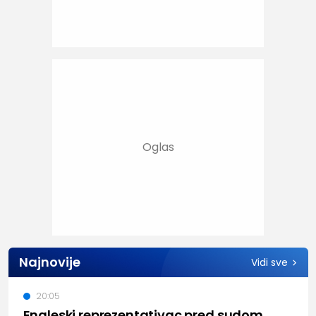
Najnovije
Vidi sve
20:05
Engleski reprezentativac pred sudom