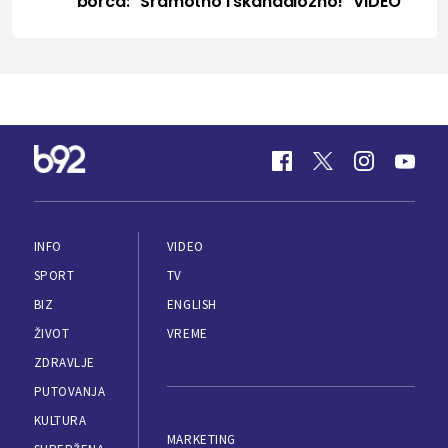
borca: "Sramotno i skandalozno!" VIDEO
INFO
VIDEO
SPORT
TV
BIZ
ENGLISH
ŽIVOT
VREME
ZDRAVLJE
PUTOVANJA
KULTURA
MARKETING