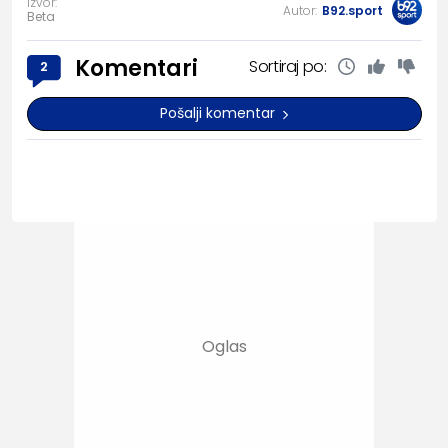
Izvor:
Autor:
B92.sport
Beta
Komentari
Sortiraj po:
2
Pošalji komentar