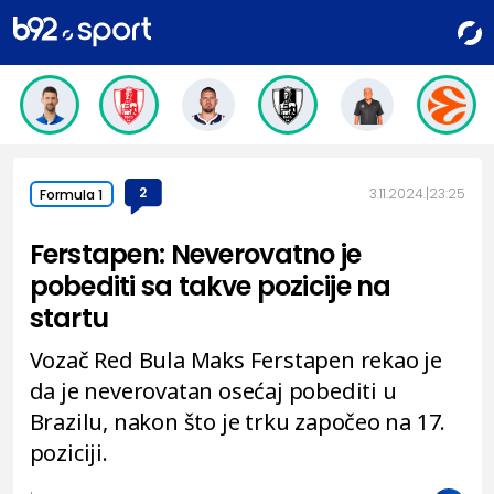
2
3.11.2024.
23:25
Formula 1
Ferstapen: Neverovatno je
pobediti sa takve pozicije na
startu
Vozač Red Bula Maks Ferstapen rekao je
da je neverovatan osećaj pobediti u
Brazilu, nakon što je trku započeo na 17.
poziciji.