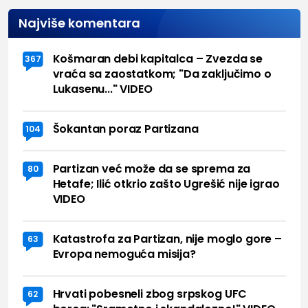
Najviše komentara
Košmaran debi kapitalca – Zvezda se
367
vraća sa zaostatkom; "Da zaključimo o
Lukasenu..." VIDEO
Šokantan poraz Partizana
104
Partizan već može da se sprema za
80
Hetafe; Ilić otkrio zašto Ugrešić nije igrao
VIDEO
Katastrofa za Partizan, nije moglo gore –
63
Evropa nemoguća misija?
Hrvati pobesneli zbog srpskog UFC
62