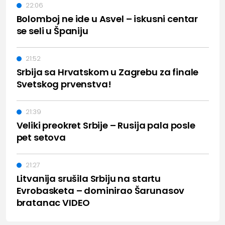
22:06
Bolomboj ne ide u Asvel – iskusni centar
se seli u Španiju
21:52
Srbija sa Hrvatskom u Zagrebu za finale
Svetskog prvenstva!
21:39
Veliki preokret Srbije – Rusija pala posle
pet setova
21:27
Litvanija srušila Srbiju na startu
Evrobasketa – dominirao Šarunasov
bratanac VIDEO