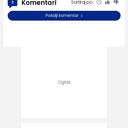
Komentari
Sortiraj po:
2
Pošalji komentar