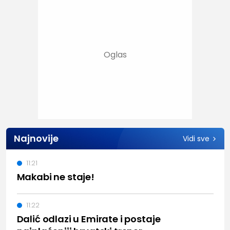
Najnovije
Vidi sve
11:21
Makabi ne staje!
11:22
Dalić odlazi u Emirate i postaje