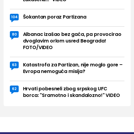
Šokantan poraz Partizana
104
Albanac izašao bez gaća, pa provocirao
80
dvoglavim orlom usred Beograda!
FOTO/VIDEO
Katastrofa za Partizan, nije moglo gore –
63
Evropa nemoguća misija?
Hrvati pobesneli zbog srpskog UFC
62
borca: "Sramotno i skandalozno!" VIDEO