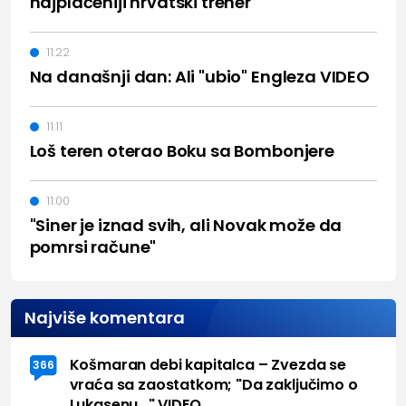
najplaćeniji hrvatski trener
11:22
Na današnji dan: Ali "ubio" Engleza VIDEO
11:11
Loš teren oterao Boku sa Bombonjere
11:00
"Siner je iznad svih, ali Novak može da
pomrsi račune"
Najviše komentara
Košmaran debi kapitalca – Zvezda se
366
vraća sa zaostatkom; "Da zaključimo o
Lukasenu..." VIDEO