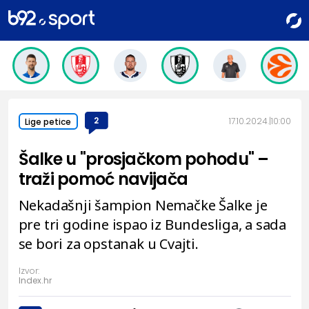
2
17.10.2024.
10:00
Lige petice
Šalke u "prosjačkom pohodu" –
traži pomoć navijača
Nekadašnji šampion Nemačke Šalke je
pre tri godine ispao iz Bundesliga, a sada
se bori za opstanak u Cvajti.
Izvor:
Index.hr