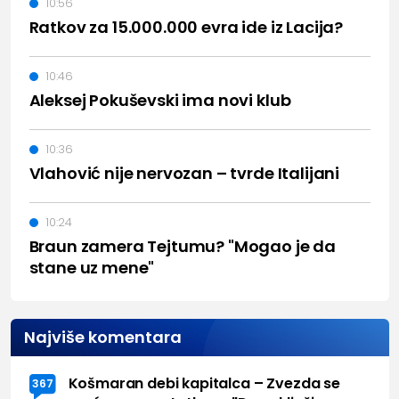
10:56
Ratkov za 15.000.000 evra ide iz Lacija?
10:46
Aleksej Pokuševski ima novi klub
10:36
Vlahović nije nervozan – tvrde Italijani
10:24
Braun zamera Tejtumu? "Mogao je da
stane uz mene"
Najviše komentara
Košmaran debi kapitalca – Zvezda se
367