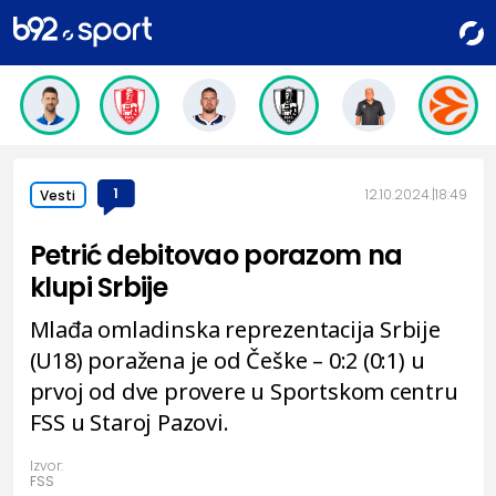
1
12.10.2024.
18:49
Vesti
Petrić debitovao porazom na
klupi Srbije
Mlađa omladinska reprezentacija Srbije
(U18) poražena je od Češke – 0:2 (0:1) u
prvoj od dve provere u Sportskom centru
FSS u Staroj Pazovi.
Izvor:
FSS