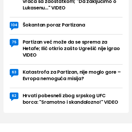
vraća sa zaostatkom; "Da zaključimo o
Lukasenu..." VIDEO
Šokantan poraz Partizana
104
Partizan već može da se sprema za
75
Hetafe; Ilić otkrio zašto Ugrešić nije igrao
VIDEO
Katastrofa za Partizan, nije moglo gore –
63
Evropa nemoguća misija?
Hrvati pobesneli zbog srpskog UFC
62
borca: "Sramotno i skandalozno!" VIDEO