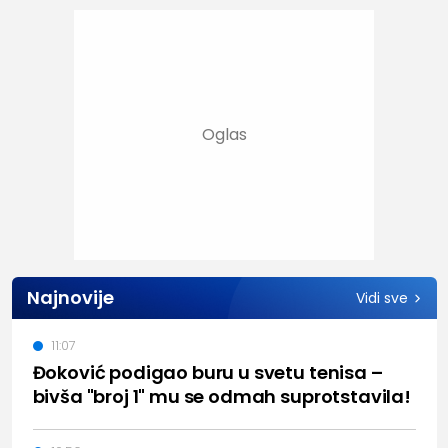
Najnovije
Vidi sve
11:07
Đoković podigao buru u svetu tenisa –
bivša "broj 1" mu se odmah suprotstavila!