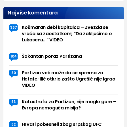
Najviše komentara
Košmaran debi kapitalca – Zvezda se
367
vraća sa zaostatkom; "Da zaključimo o
Lukasenu..." VIDEO
Šokantan poraz Partizana
104
Partizan već može da se sprema za
80
Hetafe; Ilić otkrio zašto Ugrešić nije igrao
VIDEO
Katastrofa za Partizan, nije moglo gore –
63
Evropa nemoguća misija?
Hrvati pobesneli zbog srpskog UFC
62