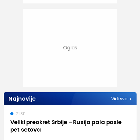
Najnovije
Vidi sve
21:39
Veliki preokret Srbije – Rusija pala posle
pet setova