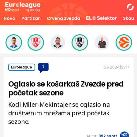
Novo
Partizan
Crvena zvezda
Skaut
7
16.9.2024.
23:17
Euroleague
Oglasio se košarkaš Zvezde pred
početak sezone
Kodi Miler-Mekintajer se oglasio na
društvenim mrežama pred početak
sezone.
Autor:
B92.sport