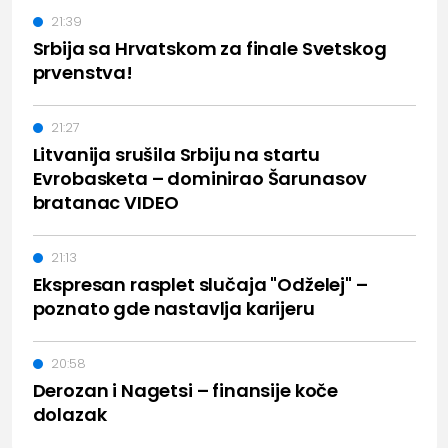
21:39
Srbija sa Hrvatskom za finale Svetskog
prvenstva!
21:27
Litvanija srušila Srbiju na startu
Evrobasketa – dominirao Šarunasov
bratanac VIDEO
21:13
Ekspresan rasplet slučaja "Odželej" –
poznato gde nastavlja karijeru
20:58
Derozan i Nagetsi – finansije koče
dolazak