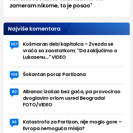
zameram nikome, to je posao"
Najviše komentara
Košmaran debi kapitalca – Zvezda se
367
vraća sa zaostatkom; "Da zaključimo o
Lukasenu..." VIDEO
Šokantan poraz Partizana
104
Albanac izašao bez gaća, pa provocirao
80
dvoglavim orlom usred Beograda!
FOTO/VIDEO
Katastrofa za Partizan, nije moglo gore –
63
Evropa nemoguća misija?