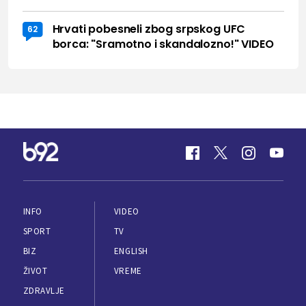
Hrvati pobesneli zbog srpskog UFC
62
borca: "Sramotno i skandalozno!" VIDEO
INFO
VIDEO
SPORT
TV
BIZ
ENGLISH
ŽIVOT
VREME
ZDRAVLJE