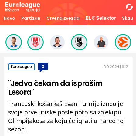
Novo
Partizan
Crvena zvezda
Skaut
2
6.9.2024.
19:12
Euroleague
"Jedva čekam da isprašim
Lesora"
Francuski košarkaš Evan Furnije izneo je
svoje prve utiske posle potpisa za ekipu
Olimpijakosa za koju će igrati u narednoj
sezoni.