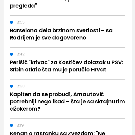
pregleda"
18:55
Barselona dela brzinom svetlosti – sa
Rodrijem je sve dogovoreno
18:42
Perišić "krivac" za Kostićev dolazak u PSV:
Srbin otkrio šta mu je poručio Hrvat
18:30
Kapiten da se probudi, Arnautović
potrebniji nego ikad – šta je sa skrajnutim
džokerom?
18:19
Kenan o rastanku sa Zvezdom: "Ne