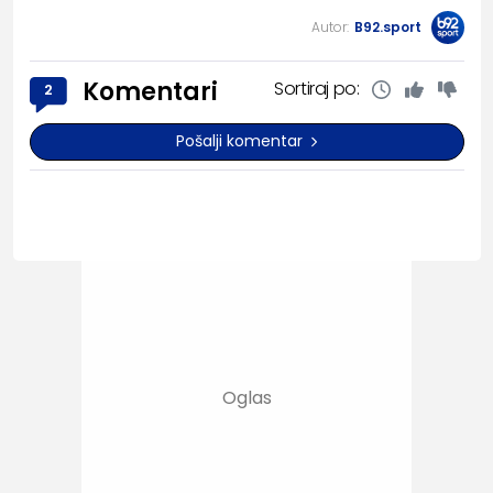
Autor:
B92.sport
Komentari
Sortiraj po:
2
Pošalji komentar