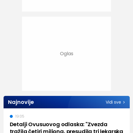
Najnovije
Vidi sve
19:05
Detalji Ovusuovog odlaska: "Zvezda
tražila četiri miliona, presudila tri lekarska