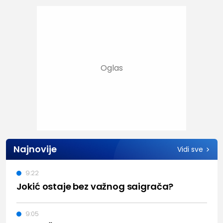
Najnovije
Vidi sve
9:22
Jokić ostaje bez važnog saigrača?
9:05