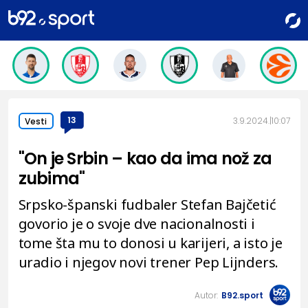
13
3.9.2024.
10:07
Vesti
"On je Srbin – kao da ima nož za
zubima"
Srpsko-španski fudbaler Stefan Bajčetić
govorio je o svoje dve nacionalnosti i
tome šta mu to donosi u karijeri, a isto je
uradio i njegov novi trener Pep Lijnders.
Autor:
B92.sport