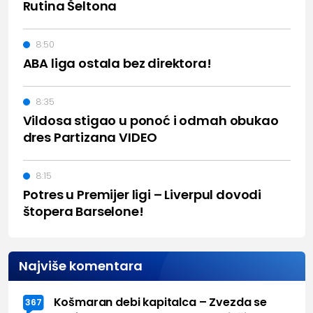
Rutina Šeltona
8:50
ABA liga ostala bez direktora!
8:35
Vildosa stigao u ponoć i odmah obukao
dres Partizana VIDEO
8:15
Potres u Premijer ligi – Liverpul dovodi
štopera Barselone!
Najviše komentara
Košmaran debi kapitalca – Zvezda se
367