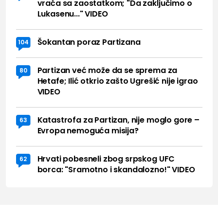
vraća sa zaostatkom; "Da zaključimo o
Lukasenu..." VIDEO
Šokantan poraz Partizana
104
Partizan već može da se sprema za
80
Hetafe; Ilić otkrio zašto Ugrešić nije igrao
VIDEO
Katastrofa za Partizan, nije moglo gore –
63
Evropa nemoguća misija?
Hrvati pobesneli zbog srpskog UFC
62
borca: "Sramotno i skandalozno!" VIDEO