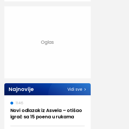
Najnovije
Vidi sve
11:46
Novi odlazak iz Asvela – otišao
igrač sa 15 poena u rukama