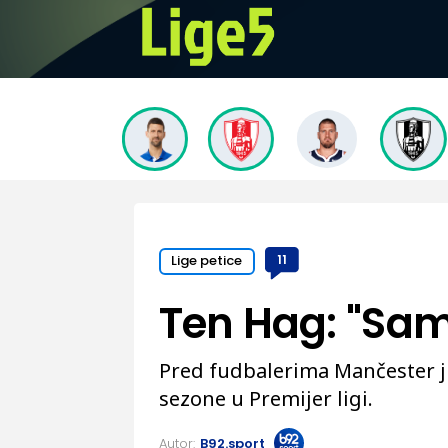
Lige petice
11
Ten Hag: "Samo 
Pred fudbalerima Mančester jun
sezone u Premijer ligi.
Autor:
B92.sport