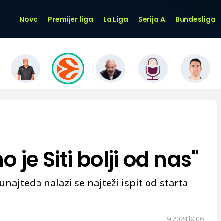
Novo
Premijer liga
La Liga
Serija A
Bundesliga
je Siti bolji od nas"
ajteda nalazi se najteži ispit od starta
1.9.2024.
9:06