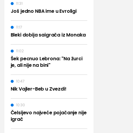
11:31
Još jedno NBA ime u Evroligi
11:17
Bleki dobija saigrača iz Monaka
11:02
Šek pecnuo Lebrona: "Na žurci
je, ali nije na bini"
10:47
Nik Vajler-Beb u Zvezdi!
10:30
Čelsijevo najveće pojačanje nije
igrač