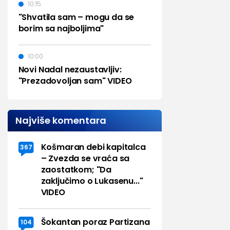
10:15
"Shvatila sam – mogu da se
borim sa najboljima"
10:00
Novi Nadal nezaustavljiv:
"Prezadovoljan sam" VIDEO
Najviše komentara
Košmaran debi kapitalca
367
– Zvezda se vraća sa
zaostatkom; "Da
zaključimo o Lukasenu..."
VIDEO
Šokantan poraz Partizana
104