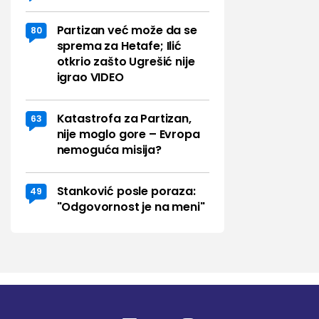
Partizan već može da se
80
sprema za Hetafe; Ilić
otkrio zašto Ugrešić nije
igrao VIDEO
Katastrofa za Partizan,
63
nije moglo gore – Evropa
nemoguća misija?
Stanković posle poraza:
49
"Odgovornost je na meni"