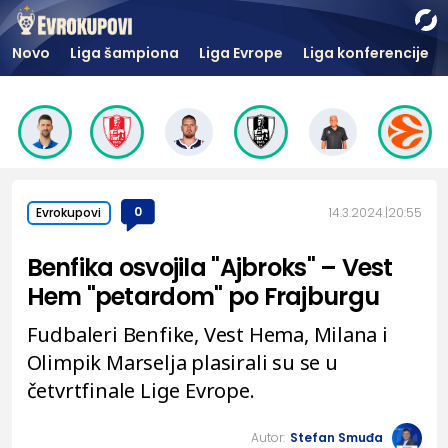
Novo
Liga šampiona
Liga Evrope
Liga konferencije
0
14.3.2024.
20:55
Evrokupovi
Benfika osvojila "Ajbroks" – Vest
Hem "petardom" po Frajburgu
Fudbaleri Benfike, Vest Hema, Milana i
Olimpik Marselja plasirali su se u
četvrtfinale Lige Evrope.
Autor:
Stefan Smuđa