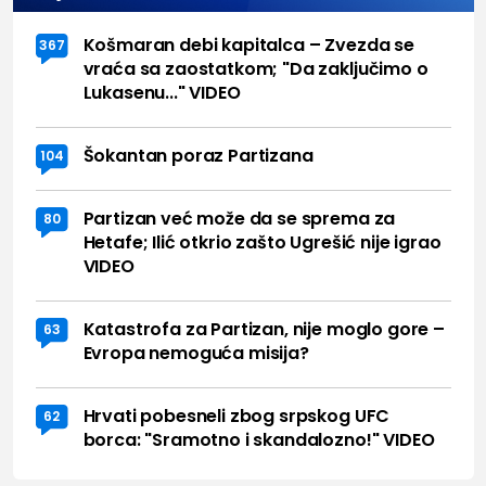
Košmaran debi kapitalca – Zvezda se
367
vraća sa zaostatkom; "Da zaključimo o
Lukasenu..." VIDEO
Šokantan poraz Partizana
104
Partizan već može da se sprema za
80
Hetafe; Ilić otkrio zašto Ugrešić nije igrao
VIDEO
Katastrofa za Partizan, nije moglo gore –
63
Evropa nemoguća misija?
Hrvati pobesneli zbog srpskog UFC
62
borca: "Sramotno i skandalozno!" VIDEO