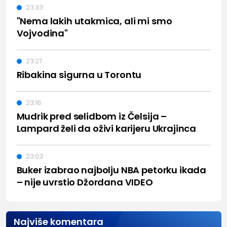
23:33
"Nema lakih utakmica, ali mi smo
Vojvodina"
23:27
Ribakina sigurna u Torontu
23:18
Mudrik pred selidbom iz Čelsija –
Lampard želi da oživi karijeru Ukrajinca
23:03
Buker izabrao najbolju NBA petorku ikada
– nije uvrstio Džordana VIDEO
Najviše komentara