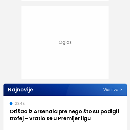
Najnovije
Vidi sve
23:48
Otišao iz Arsenala pre nego što su podigli
trofej – vratio se u Premijer ligu