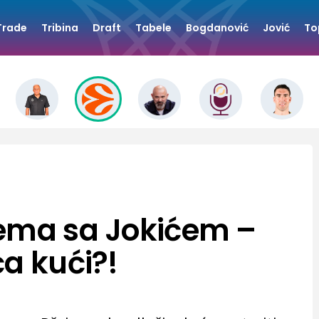
Trade
Tribina
Draft
Tabele
Bogdanović
Jović
To
dema sa Jokićem –
ća kući?!