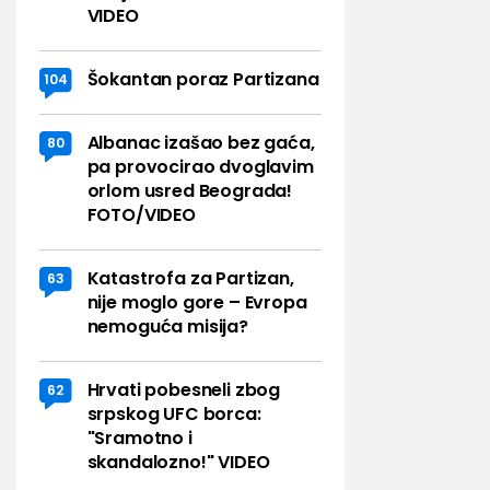
VIDEO
Šokantan poraz Partizana
104
Albanac izašao bez gaća,
80
pa provocirao dvoglavim
orlom usred Beograda!
FOTO/VIDEO
Katastrofa za Partizan,
63
nije moglo gore – Evropa
nemoguća misija?
Hrvati pobesneli zbog
62
srpskog UFC borca:
"Sramotno i
skandalozno!" VIDEO