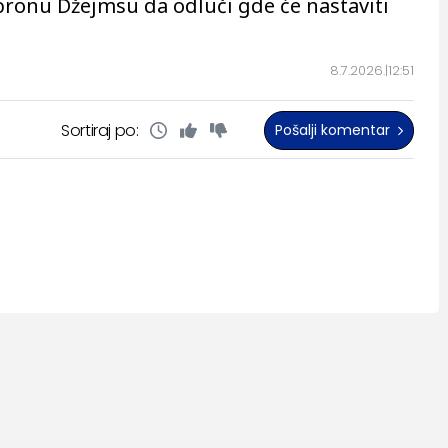
ebronu Džejmsu da odluči gde će nastaviti
8.7.2026.
12:51
Sortiraj po:
Pošalji komentar