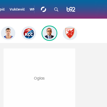
pić
Vukčević
WNBA