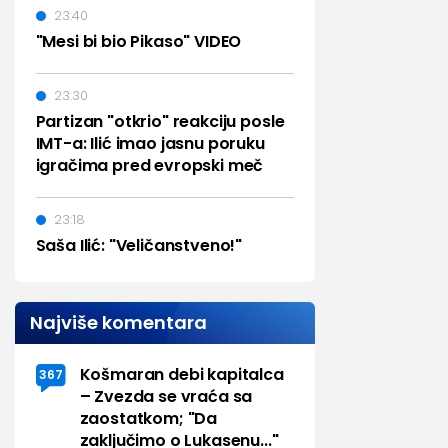
23:40
"Mesi bi bio Pikaso" VIDEO
23:30
Partizan "otkrio" reakciju posle
IMT-a: Ilić imao jasnu poruku
igračima pred evropski meč
23:18
Saša Ilić: "Veličanstveno!"
Najviše komentara
Košmaran debi kapitalca
367
– Zvezda se vraća sa
zaostatkom; "Da
zaključimo o Lukasenu..."