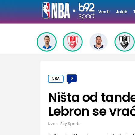
Vesti
Jokić
NBA
6
Ništa od tan
Lebron se vra
Izvor:
Sky Sports