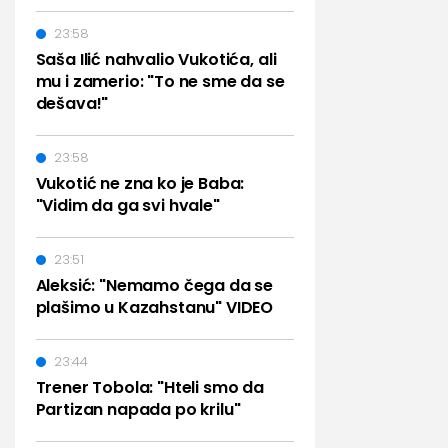
23:58
Saša Ilić nahvalio Vukotića, ali
mu i zamerio: "To ne sme da se
dešava!"
23:58
Vukotić ne zna ko je Baba:
"Vidim da ga svi hvale"
23:51
Aleksić: "Nemamo čega da se
plašimo u Kazahstanu" VIDEO
23:44
Trener Tobola: "Hteli smo da
Partizan napada po krilu"