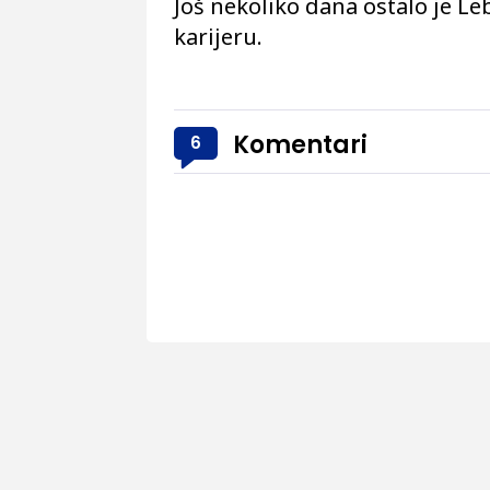
Još nekoliko dana ostalo je L
karijeru.
Komentari
6