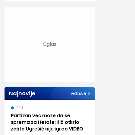
Najnovije
Vidi sve
0:01
Partizan već može da se
sprema za Hetafe; Ilić otkrio
zašto Ugrešić nije igrao VIDEO