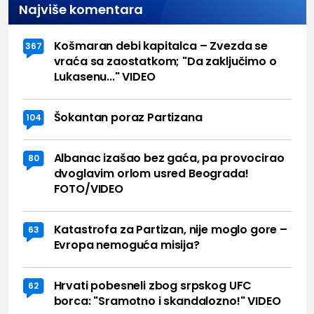
Najviše komentara
Košmaran debi kapitalca – Zvezda se
367
vraća sa zaostatkom; "Da zaključimo o
Lukasenu..." VIDEO
Šokantan poraz Partizana
104
Albanac izašao bez gaća, pa provocirao
80
dvoglavim orlom usred Beograda!
FOTO/VIDEO
Katastrofa za Partizan, nije moglo gore –
63
Evropa nemoguća misija?
Hrvati pobesneli zbog srpskog UFC
62
borca: "Sramotno i skandalozno!" VIDEO