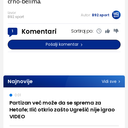
crno-belima.
Izvor:
Autor:
B92.sport
B92.sport
Komentari
Sortiraj po:
1
Pošalji komentar
Najnovije
Vidi sve
0:01
Partizan već može da se sprema za
Hetafe; Ilić otkrio zašto Ugrešić nije igrao
VIDEO