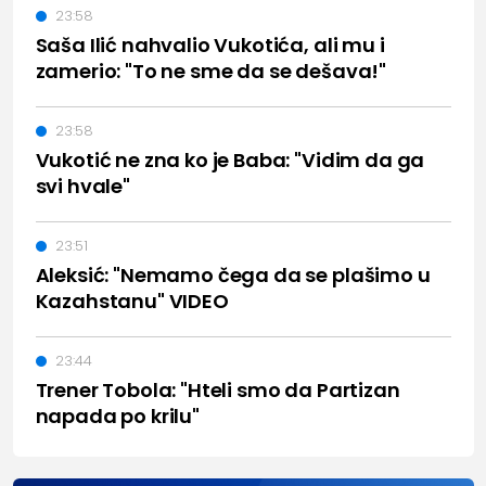
23:58
Saša Ilić nahvalio Vukotića, ali mu i
zamerio: "To ne sme da se dešava!"
23:58
Vukotić ne zna ko je Baba: "Vidim da ga
svi hvale"
23:51
Aleksić: "Nemamo čega da se plašimo u
Kazahstanu" VIDEO
23:44
Trener Tobola: "Hteli smo da Partizan
napada po krilu"