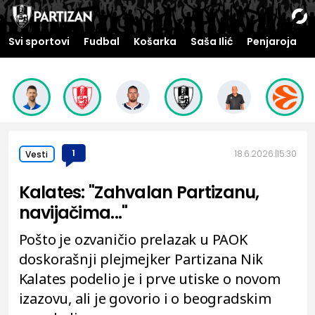
Svi sportovi
Fudbal
Košarka
Saša Ilić
Penjaroja
1
18.6.2026.
15:30
Vesti
Kalates: "Zahvalan Partizanu,
navijačima..."
Pošto je ozvaničio prelazak u PAOK
doskorašnji plejmejker Partizana Nik
Kalates podelio je i prve utiske o novom
izazovu, ali je govorio i o beogradskim