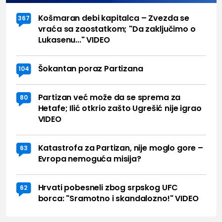
Košmaran debi kapitalca – Zvezda se
367
vraća sa zaostatkom; "Da zaključimo o
Lukasenu..." VIDEO
Šokantan poraz Partizana
104
Partizan već može da se sprema za
80
Hetafe; Ilić otkrio zašto Ugrešić nije igrao
VIDEO
Katastrofa za Partizan, nije moglo gore –
63
Evropa nemoguća misija?
Hrvati pobesneli zbog srpskog UFC
62
borca: "Sramotno i skandalozno!" VIDEO