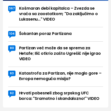
Košmaran debi kapitalca – Zvezda se
367
vraća sa zaostatkom; "Da zaključimo o
Lukasenu..." VIDEO
Šokantan poraz Partizana
104
Partizan već može da se sprema za
80
Hetafe; Ilić otkrio zašto Ugrešić nije igrao
VIDEO
Katastrofa za Partizan, nije moglo gore –
63
Evropa nemoguća misija?
Hrvati pobesneli zbog srpskog UFC
62
borca: "Sramotno i skandalozno!" VIDEO