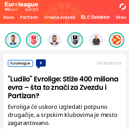
Novo
Partizan
Crvena zvezda
Skaut
6
17.6.2026.
13:03
Euroleague
"Ludilo" Evrolige: Stiže 400 miliona
evra – šta to znači za Zvezdu i
Partizan?
Evroliga će uskoro izgledati potpuno
drugačije, a srpskim klubovima je mesto
zagarantovano.