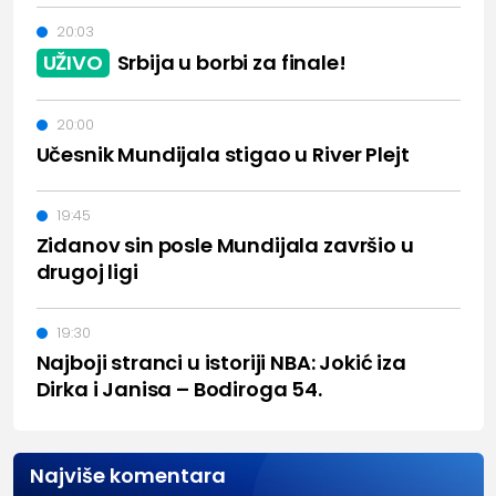
20:03
UŽIVO
Srbija u borbi za finale!
20:00
Učesnik Mundijala stigao u River Plejt
19:45
Zidanov sin posle Mundijala završio u
drugoj ligi
19:30
Najboji stranci u istoriji NBA: Jokić iza
Dirka i Janisa – Bodiroga 54.
Najviše komentara