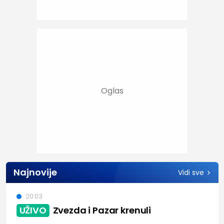
Najnovije
Vidi sve
20:03
UŽIVO
Zvezda i Pazar krenuli