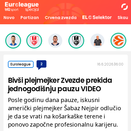
Novo
Partizan
Crvena zvezda
Skaut
2
16.6.2026.
16:00
Euroleague
Bivši plejmejker Zvezde prekida
jednogodišnju pauzu VIDEO
Posle godinu dana pauze, iskusni
američki plejmejker Šabaz Nejpir odlučio
je da se vrati na košarkaške terene i
ponovo započne profesionalnu karijeru.