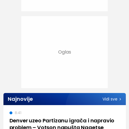
Najnovije
Vidi sve
8:41
Denver uzeo Partizanu igrača i napravio
problem – Votson napušta Nagetse