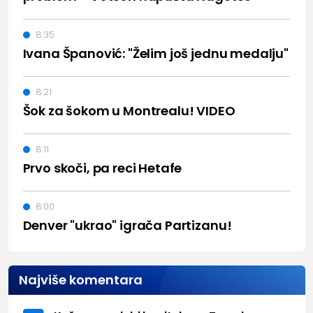
8:35
Ivana Španović: "Želim još jednu medalju"
8:21
Šok za šokom u Montrealu! VIDEO
8:11
Prvo skoči, pa reci Hetafe
8:00
Denver "ukrao" igrača Partizanu!
Najviše komentara