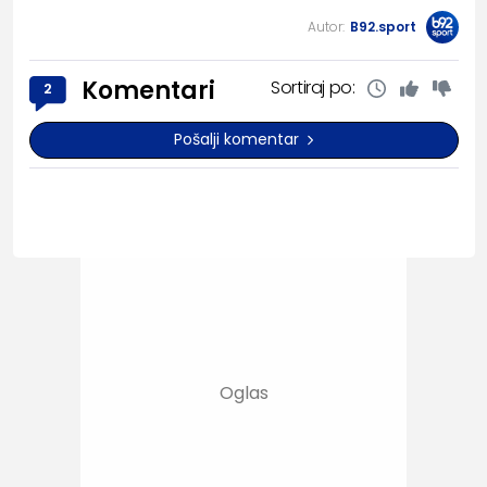
Autor:
B92.sport
Komentari
Sortiraj po:
2
Pošalji komentar