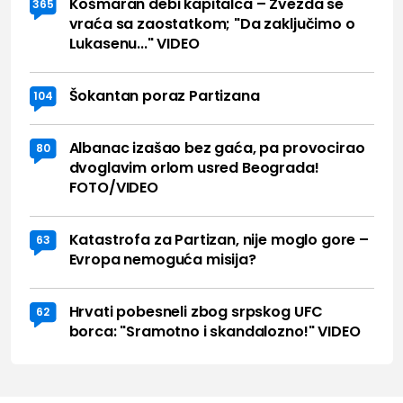
Košmaran debi kapitalca – Zvezda se
365
vraća sa zaostatkom; "Da zaključimo o
Lukasenu..." VIDEO
Šokantan poraz Partizana
104
Albanac izašao bez gaća, pa provocirao
80
dvoglavim orlom usred Beograda!
FOTO/VIDEO
Katastrofa za Partizan, nije moglo gore –
63
Evropa nemoguća misija?
Hrvati pobesneli zbog srpskog UFC
62
borca: "Sramotno i skandalozno!" VIDEO