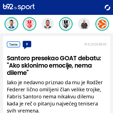
6
15.6.2026.
18:33
Tenis
Santoro presekao GOAT debatu:
"Ako sklonimo emocije, nema
dileme"
Iako je nedavno priznao da mu je Rodžer
Federer lično omiljeni član velike trojke,
Fabris Santoro nema nikakvu dilemu
kada je reč o pitanju najvećeg tenisera
svih vremena.