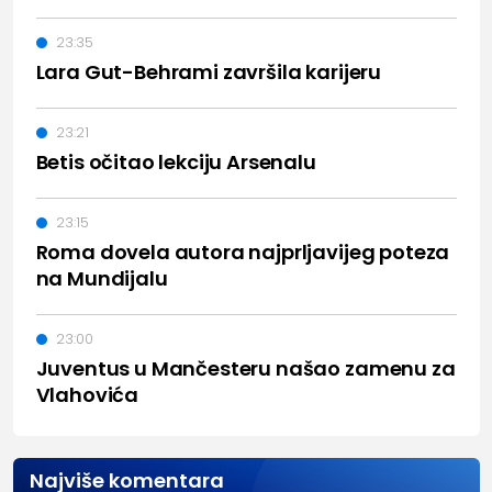
23:35
Lara Gut-Behrami završila karijeru
23:21
Betis očitao lekciju Arsenalu
23:15
Roma dovela autora najprljavijeg poteza
na Mundijalu
23:00
Juventus u Mančesteru našao zamenu za
Vlahovića
Najviše komentara