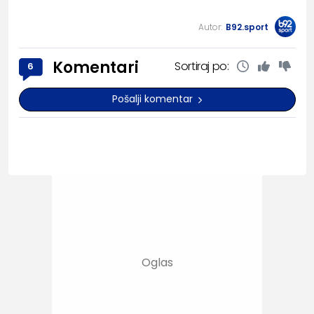
Autor:
B92.sport
Komentari
Sortiraj po:
6
Pošalji komentar