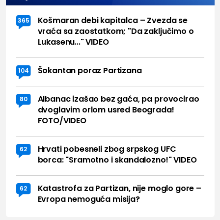
Košmaran debi kapitalca – Zvezda se
365
vraća sa zaostatkom; "Da zaključimo o
Lukasenu..." VIDEO
Šokantan poraz Partizana
104
Albanac izašao bez gaća, pa provocirao
80
dvoglavim orlom usred Beograda!
FOTO/VIDEO
Hrvati pobesneli zbog srpskog UFC
62
borca: "Sramotno i skandalozno!" VIDEO
Katastrofa za Partizan, nije moglo gore –
62
Evropa nemoguća misija?