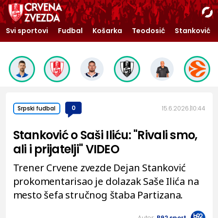
Svi sportovi
Fudbal
Košarka
Teodosić
Stanković
0
15.6.2026.
10:44
Srpski fudbal
Stanković o Saši Iliću: "Rivali smo,
ali i prijatelji" VIDEO
Trener Crvene zvezde Dejan Stanković
prokomentarisao je dolazak Saše Ilića na
mesto šefa stručnog štaba Partizana.
Autor:
B92.sport