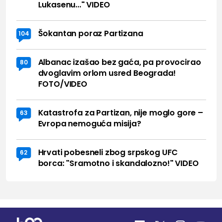
Lukasenu..." VIDEO
Šokantan poraz Partizana
104
Albanac izašao bez gaća, pa provocirao
80
dvoglavim orlom usred Beograda!
FOTO/VIDEO
Katastrofa za Partizan, nije moglo gore –
63
Evropa nemoguća misija?
Hrvati pobesneli zbog srpskog UFC
62
borca: "Sramotno i skandalozno!" VIDEO