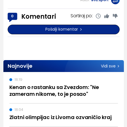
Komentari
Sortiraj po:
0
Pošalji komentar
Najnovije
Vidi sve
18:19
Kenan o rastanku sa Zvezdom: "Ne
zameram nikome, to je posao"
18:04
Zlatni olimpijac iz Livorna ozvaničio kraj