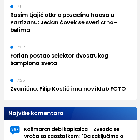
17:51
Rasim Ljajić otkrio pozadinu haosa u
Partizanu: Jedan čovek se sveti crno-
belima
17:38
Forlan postao selektor dvostrukog
šampiona sveta
17:25
Zvanično: Filip Kostić ima novi klub FOTO
Najviše komentara
Košmaran debi kapitalca – Zvezda se
367
vraća sa zaostatkom; "Da zaključimo o