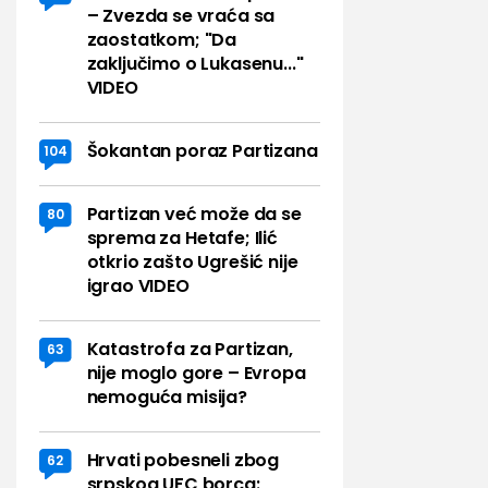
– Zvezda se vraća sa
zaostatkom; "Da
zaključimo o Lukasenu..."
VIDEO
Šokantan poraz Partizana
104
Partizan već može da se
80
sprema za Hetafe; Ilić
otkrio zašto Ugrešić nije
igrao VIDEO
Katastrofa za Partizan,
63
nije moglo gore – Evropa
nemoguća misija?
Hrvati pobesneli zbog
62
srpskog UFC borca: