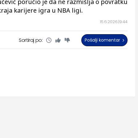
čević poručio je da ne razmišlja o povratku
raja karijere igra u NBA ligi.
15.6.2026.
9:44
Sortiraj po:
Pošalji komentar