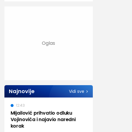
Najnovije
Vidi sve
12:43
Mijailović prihvatio odluku
Vojinovića i najavio naredni
korak