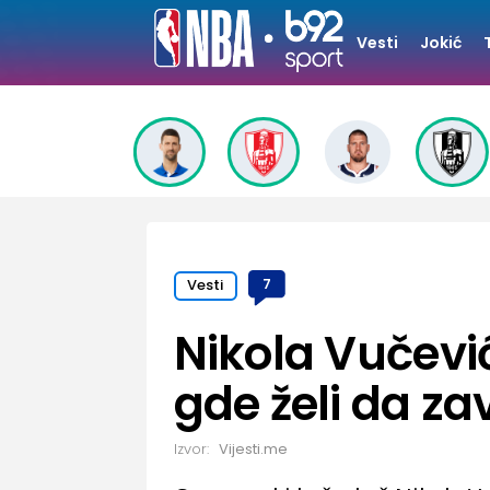
Vesti
Jokić
Vesti
7
Nikola Vučevi
gde želi da zav
Izvor:
Vijesti.me