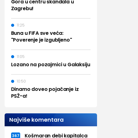
Gora u centru skandala u
Zagrebu!
11:25
Buna u FIFA sve veća:
"Poverenje je izgubljeno"
11:05
Lozano na pozajmici u Galaksiju
10:50
Dinamo doveo pojačanje iz
PSŽ-a!
Najviše komentara
Košmaran debi kapitalca
367