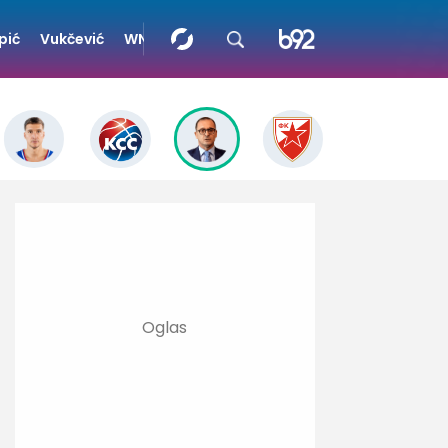
pić
Vukčević
WNBA