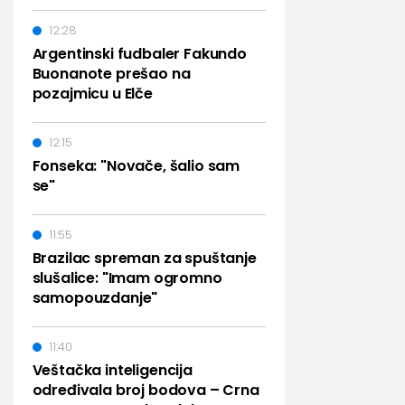
12:28
Argentinski fudbaler Fakundo
Buonanote prešao na
pozajmicu u Elče
12:15
Fonseka: "Novače, šalio sam
se"
11:55
Brazilac spreman za spuštanje
slušalice: "Imam ogromno
samopouzdanje"
11:40
Veštačka inteligencija
određivala broj bodova – Crna