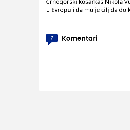
Crnogorski košarkaš Nikola Vu
u Evropu i da mu je cilj da do k
Komentari
7