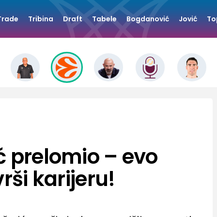
Trade
Tribina
Draft
Tabele
Bogdanović
Jović
To
ć prelomio – evo
rši karijeru!