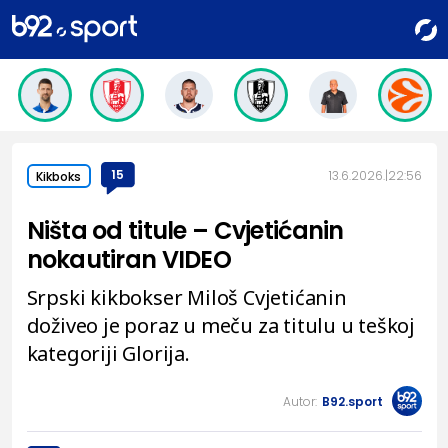
15
13.6.2026.
22:56
Kikboks
Ništa od titule – Cvjetićanin
nokautiran VIDEO
Srpski kikbokser Miloš Cvjetićanin
doživeo je poraz u meču za titulu u teškoj
kategoriji Glorija.
Autor:
B92.sport