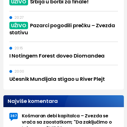
UŽIVO
Srbija u borbi za finale!
20:27
UŽIVO
Pazarci pogodili prečku – Zvezda
stativu
20:15
I Notingem Forest doveo Diomandea
20:00
Učesnik Mundijala stigao u River Plejt
Najviše komentara
Košmaran debi kapitalca – Zvezda se
367
vraća sa zaostatkom; "Da zaključimo o