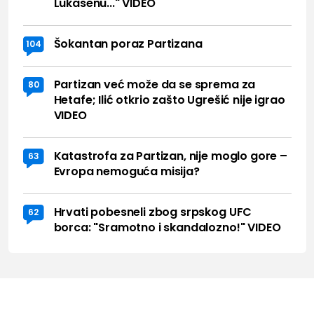
Lukasenu..." VIDEO
Šokantan poraz Partizana
104
Partizan već može da se sprema za
80
Hetafe; Ilić otkrio zašto Ugrešić nije igrao
VIDEO
Katastrofa za Partizan, nije moglo gore –
63
Evropa nemoguća misija?
Hrvati pobesneli zbog srpskog UFC
62
borca: "Sramotno i skandalozno!" VIDEO