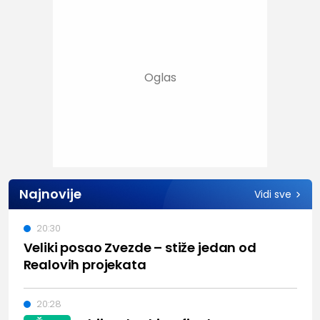
Najnovije
Vidi sve
20:30
Veliki posao Zvezde – stiže jedan od
Realovih projekata
20:28