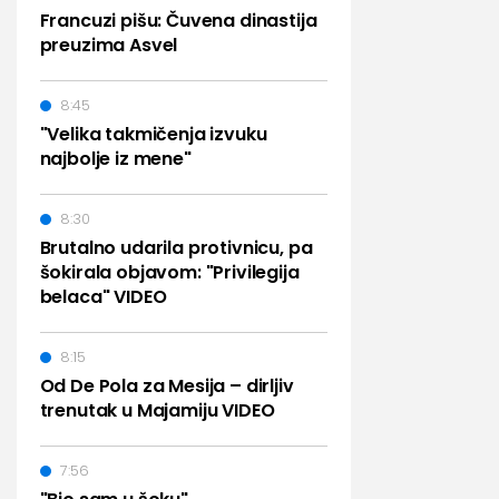
Francuzi pišu: Čuvena dinastija
preuzima Asvel
8:45
"Velika takmičenja izvuku
najbolje iz mene"
8:30
Brutalno udarila protivnicu, pa
šokirala objavom: "Privilegija
belaca" VIDEO
8:15
Od De Pola za Mesija – dirljiv
trenutak u Majamiju VIDEO
7:56