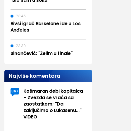
"Bio sam u šoku"
23:45
Bivši igrač Barselone ide u Los
Anđeles
23:30
Sinančević: "Želim u finale"
Najviše komentara
Košmaran debi kapitalca
367
– Zvezda se vraća sa
zaostatkom; "Da
zaključimo o Lukasenu..."
VIDEO