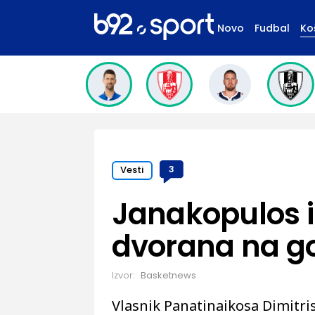
Novo
Fudbal
Ko
Vesti
3
Janakopulos i
dvorana na g
Izvor:
Basketnews
Vlasnik Panatinaikosa Dimitr