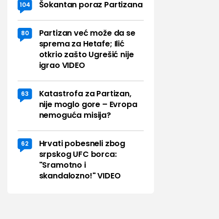
Šokantan poraz Partizana
104
Partizan već može da se
80
sprema za Hetafe; Ilić
otkrio zašto Ugrešić nije
igrao VIDEO
Katastrofa za Partizan,
63
nije moglo gore – Evropa
nemoguća misija?
Hrvati pobesneli zbog
62
srpskog UFC borca:
"Sramotno i
skandalozno!" VIDEO