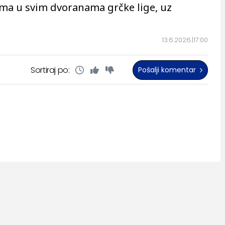
ma u svim dvoranama grčke lige, uz
.
13.6.2026.
17:00
Sortiraj po:
Pošalji komentar