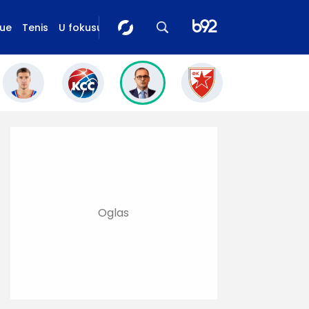
gue
Tenis
U fokusu