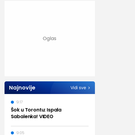
Najnovije
Vidi sve
9:17
Šok u Torontu: Ispala
Sabalenka! VIDEO
9:05