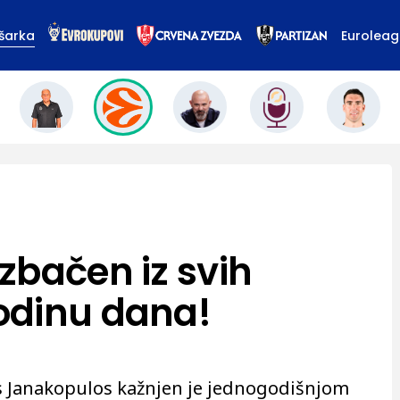
šarka
Eurolea
zbačen iz svih
odinu dana!
is Janakopulos kažnjen je jednogodišnjom