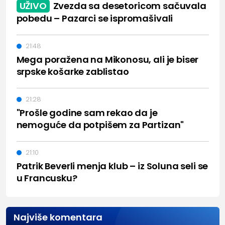
UŽIVO
Zvezda sa desetoricom sačuvala
pobedu – Pazarci se ispromašivali
21:48
Mega poražena na Mikonosu, ali je biser
srpske košarke zablistao
21:28
"Prošle godine sam rekao da je
nemoguće da potpišem za Partizan"
21:10
Patrik Beverli menja klub – iz Soluna seli se
u Francusku?
Najviše komentara