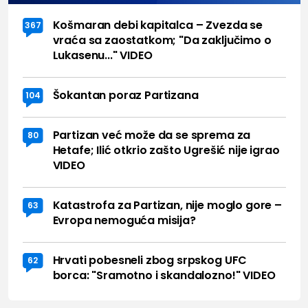
Košmaran debi kapitalca – Zvezda se
367
vraća sa zaostatkom; "Da zaključimo o
Lukasenu..." VIDEO
Šokantan poraz Partizana
104
Partizan već može da se sprema za
80
Hetafe; Ilić otkrio zašto Ugrešić nije igrao
VIDEO
Katastrofa za Partizan, nije moglo gore –
63
Evropa nemoguća misija?
Hrvati pobesneli zbog srpskog UFC
62
borca: "Sramotno i skandalozno!" VIDEO