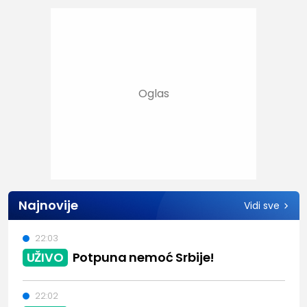
Najnovije
Vidi sve
22:03
UŽIVO
Potpuna nemoć Srbije!
22:02