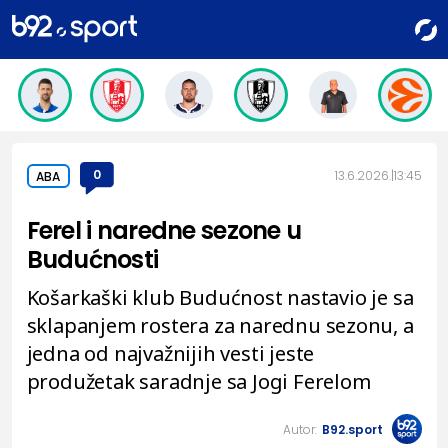
0
13.6.2026.
13:45
ABA
Ferel i naredne sezone u
Budućnosti
Košarkaški klub Budućnost nastavio je sa
sklapanjem rostera za narednu sezonu, a
jedna od najvažnijih vesti jeste
produžetak saradnje sa Jogi Ferelom
Autor:
B92.sport