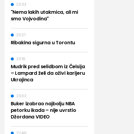
23:33
"Nema lakih utakmica, ali mi
smo Vojvodina"
23:27
Ribakina sigurna u Torontu
23:18
Mudrik pred selidbom iz Čelsija
– Lampard želi da oživi karijeru
Ukrajinca
23:03
Buker izabrao najbolju NBA
petorku ikada – nije uvrstio
Džordana VIDEO
22:48