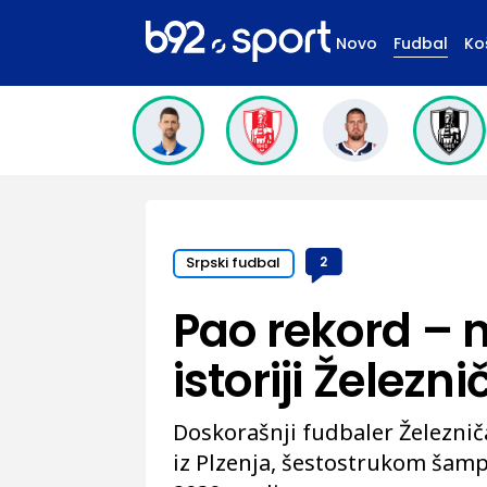
Novo
Fudbal
Ko
Srpski fudbal
2
Pao rekord – n
istoriji Železni
Doskorašnji fudbaler Železničar
iz Plzenja, šestostrukom šamp