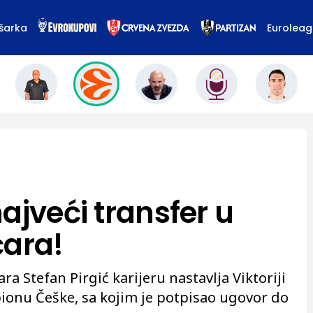
šarka
Eurolea
ajveći transfer u
čara!
a Stefan Pirgić karijeru nastavlja Viktoriji
ionu Češke, sa kojim je potpisao ugovor do