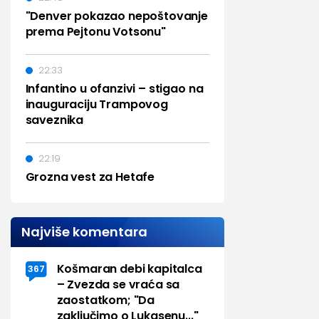
"Denver pokazao nepoštovanje
prema Pejtonu Votsonu"
22:33
Infantino u ofanzivi – stigao na
inauguraciju Trampovog
saveznika
22:19
Grozna vest za Hetafe
Najviše komentara
Košmaran debi kapitalca
367
– Zvezda se vraća sa
zaostatkom; "Da
zaključimo o Lukasenu..."