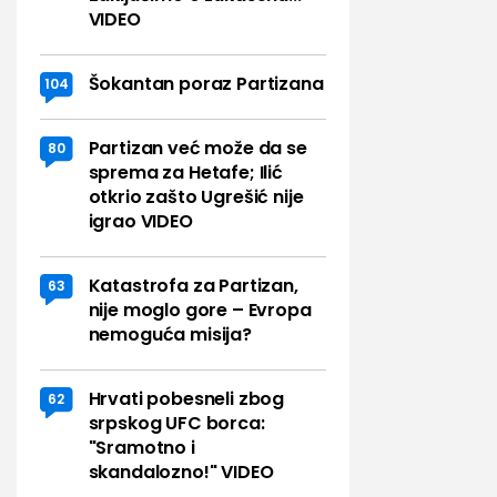
VIDEO
Šokantan poraz Partizana
104
Partizan već može da se
80
sprema za Hetafe; Ilić
otkrio zašto Ugrešić nije
igrao VIDEO
Katastrofa za Partizan,
63
nije moglo gore – Evropa
nemoguća misija?
Hrvati pobesneli zbog
62
srpskog UFC borca:
"Sramotno i
skandalozno!" VIDEO