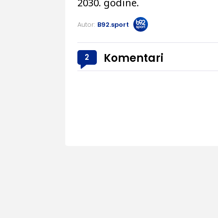
2030. godine.
Autor:
B92.sport
Komentari
2