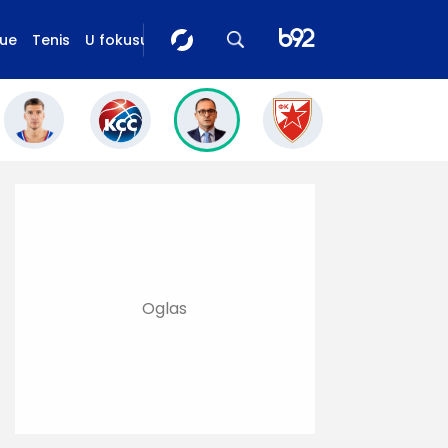
gue
Tenis
U fokusu