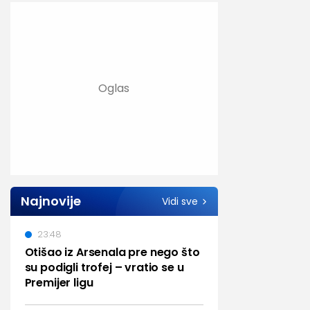
Najnovije
Vidi sve
23:48
Otišao iz Arsenala pre nego što
su podigli trofej – vratio se u
Premijer ligu