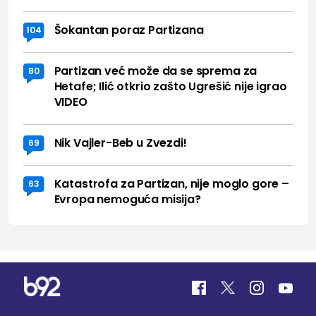
Šokantan poraz Partizana
104
Partizan već može da se sprema za
80
Hetafe; Ilić otkrio zašto Ugrešić nije igrao
VIDEO
Nik Vajler-Beb u Zvezdi!
69
Katastrofa za Partizan, nije moglo gore –
63
Evropa nemoguća misija?