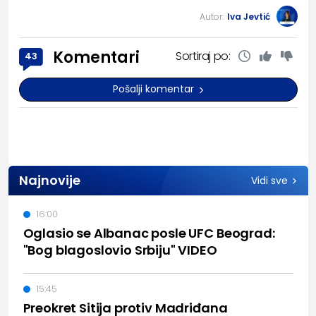
Autor:
Iva Jevtić
Komentari
Sortiraj po:
43
Pošalji komentar
Najnovije
Vidi sve
16:00
Oglasio se Albanac posle UFC Beograd:
"Bog blagoslovio Srbiju" VIDEO
15:45
Preokret Sitija protiv Madriđana