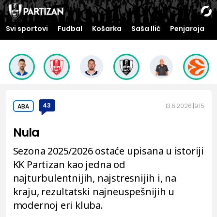
Svi sportovi
Fudbal
Košarka
Saša Ilić
Penjaroja
43
13.6.2026.
9:15
ABA
Nula
Sezona 2025/2026 ostaće upisana u istoriji
KK Partizan kao jedna od
najturbulentnijih, najstresnijih i, na
kraju, rezultatski najneuspešnijih u
modernoj eri kluba.