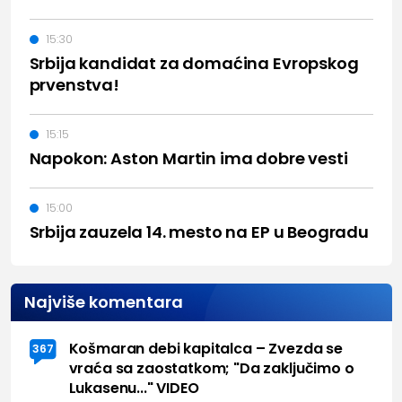
15:30
Srbija kandidat za domaćina Evropskog
prvenstva!
15:15
Napokon: Aston Martin ima dobre vesti
15:00
Srbija zauzela 14. mesto na EP u Beogradu
Najviše komentara
Košmaran debi kapitalca – Zvezda se
367
vraća sa zaostatkom; "Da zaključimo o
Lukasenu..." VIDEO