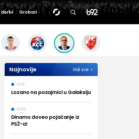
i derbi
Grobari
Najnovije
Vidi sve
11:05
Lozano na pozajmici u Galaksiju
10:50
Dinamo doveo pojačanje iz
PSŽ-a!