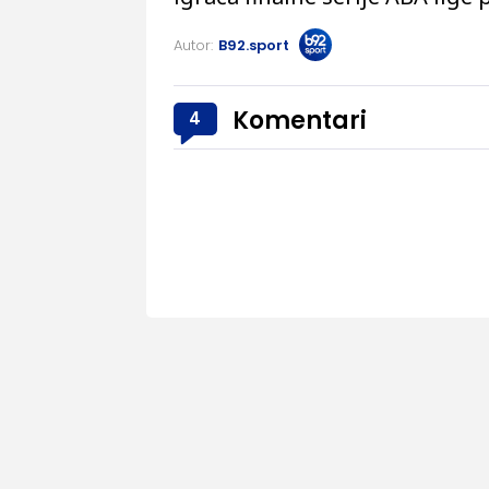
Autor:
B92.sport
Komentari
4