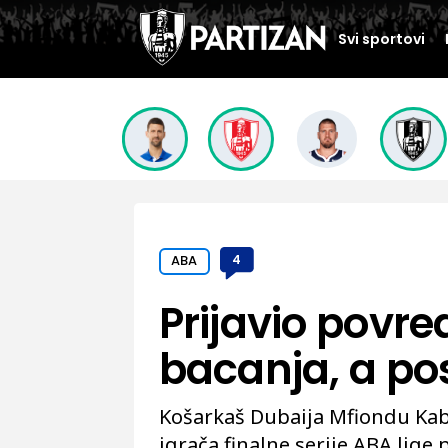
Svi sportovi
ABA
4
Prijavio povre
bacanja, a p
Košarkaš Dubaija Mfiondu Kab
igrača finalne serije ABA lige 