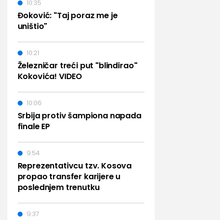
10:35
Đoković: "Taj poraz me je
uništio"
10:21
Železničar treći put "blindirao"
Kokovića! VIDEO
10:06
Srbija protiv šampiona napada
finale EP
9:54
Reprezentativcu tzv. Kosova
propao transfer karijere u
poslednjem trenutku
9:37