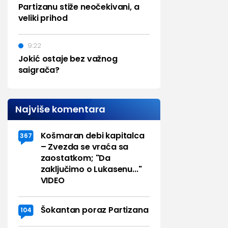
Partizanu stiže neočekivani, a
veliki prihod
9:22
Jokić ostaje bez važnog
saigrača?
Najviše komentara
Košmaran debi kapitalca
367
– Zvezda se vraća sa
zaostatkom; "Da
zaključimo o Lukasenu..."
VIDEO
Šokantan poraz Partizana
104