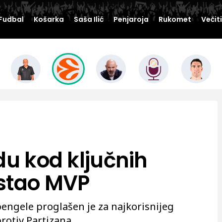
Fudbal
Košarka
Saša Ilić
Penjaroja
Rukomet
Večit
du kod ključnih
ostao MVP
engele proglašen je za najkorisnijeg
protiv Partizana.