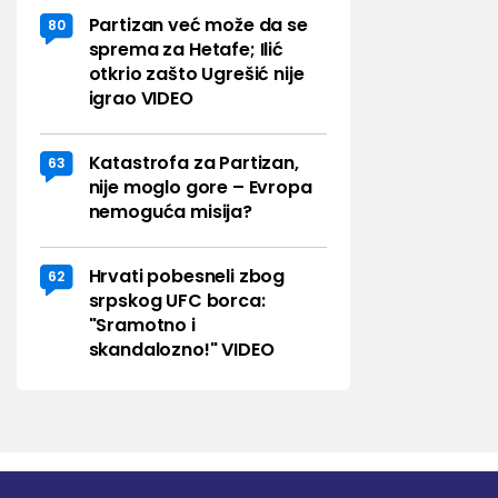
Partizan već može da se
80
sprema za Hetafe; Ilić
otkrio zašto Ugrešić nije
igrao VIDEO
Katastrofa za Partizan,
63
nije moglo gore – Evropa
nemoguća misija?
Hrvati pobesneli zbog
62
srpskog UFC borca:
"Sramotno i
skandalozno!" VIDEO