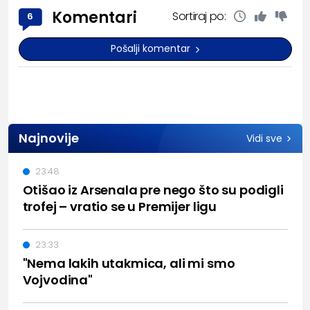
Komentari
Sortiraj po:
6
Pošalji komentar
Najnovije
Vidi sve
23:48
Otišao iz Arsenala pre nego što su podigli
trofej – vratio se u Premijer ligu
23:33
"Nema lakih utakmica, ali mi smo
Vojvodina"