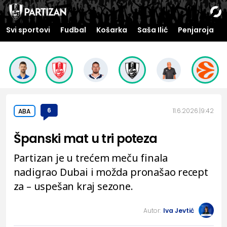
Svi sportovi
Fudbal
Košarka
Saša Ilić
Penjaroja
6
11.6.2026.
9:42
ABA
Španski mat u tri poteza
Partizan je u trećem meču finala
nadigrao Dubai i možda pronašao recept
za – uspešan kraj sezone.
Autor:
Iva Jevtić