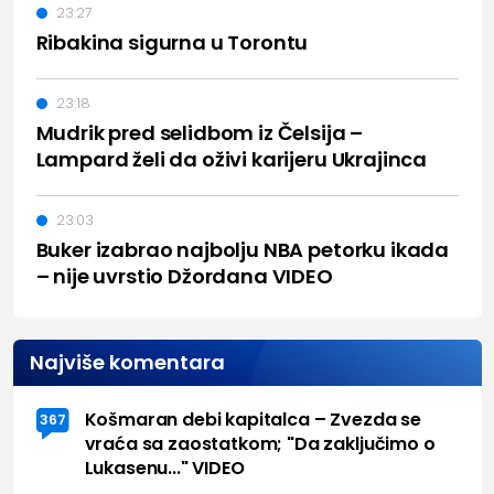
23:27
Ribakina sigurna u Torontu
23:18
Mudrik pred selidbom iz Čelsija –
Lampard želi da oživi karijeru Ukrajinca
23:03
Buker izabrao najbolju NBA petorku ikada
– nije uvrstio Džordana VIDEO
Najviše komentara
Košmaran debi kapitalca – Zvezda se
367
vraća sa zaostatkom; "Da zaključimo o
Lukasenu..." VIDEO