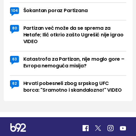
Šokantan poraz Partizana
104
Partizan već može da se sprema za
80
Hetafe; Ilić otkrio zašto Ugrešić nije igrao
VIDEO
Katastrofa za Partizan, nije moglo gore –
63
Evropa nemoguća misija?
Hrvati pobesneli zbog srpskog UFC
62
borca: "Sramotno i skandalozno!" VIDEO