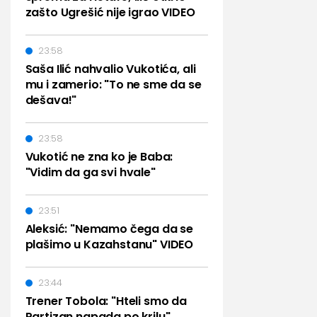
zašto Ugrešić nije igrao VIDEO
23:58
Saša Ilić nahvalio Vukotića, ali
mu i zamerio: "To ne sme da se
dešava!"
23:58
Vukotić ne zna ko je Baba:
"Vidim da ga svi hvale"
23:51
Aleksić: "Nemamo čega da se
plašimo u Kazahstanu" VIDEO
23:44
Trener Tobola: "Hteli smo da
Partizan napada po krilu"