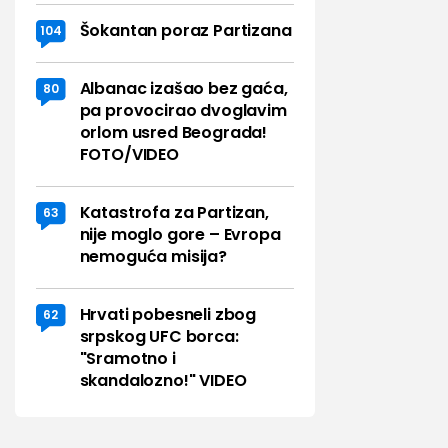
Šokantan poraz Partizana
104
Albanac izašao bez gaća,
80
pa provocirao dvoglavim
orlom usred Beograda!
FOTO/VIDEO
Katastrofa za Partizan,
63
nije moglo gore – Evropa
nemoguća misija?
Hrvati pobesneli zbog
62
srpskog UFC borca:
"Sramotno i
skandalozno!" VIDEO