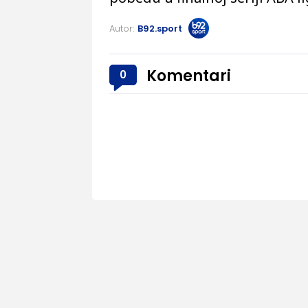
Autor:
B92.sport
Komentari
0