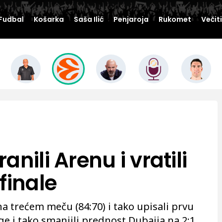
Fudbal
Košarka
Saša Ilić
Penjaroja
Rukomet
Večit
nili Arenu i vratili
finale
na trećem meču (84:70) i tako upisali prvu
ge i tako smanjili prednost Dubaija na 2:1.