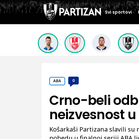
Svi sportovi
ABA
0
Crno-beli odbra
neizvesnost u 
Košarkaši Partizana slavili su 
pobedu u finalnoj seriji ABA li