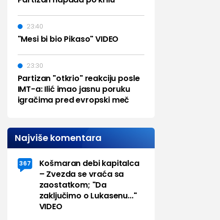
23:40
"Mesi bi bio Pikaso" VIDEO
23:30
Partizan "otkrio" reakciju posle
IMT-a: Ilić imao jasnu poruku
igračima pred evropski meč
Najviše komentara
Košmaran debi kapitalca
367
– Zvezda se vraća sa
zaostatkom; "Da
zaključimo o Lukasenu..."
VIDEO