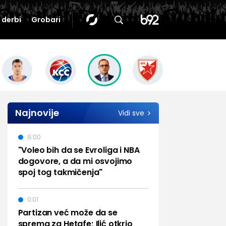
i derbi
Grobari
Najnovije
Vidi sve
8:00
"Voleo bih da se Evroliga i NBA
dogovore, a da mi osvojimo
spoj tog takmičenja"
0:01
Partizan već može da se
sprema za Hetafe; Ilić otkrio