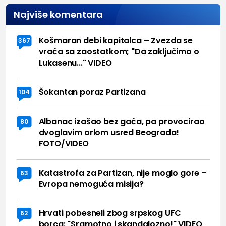
Najviše komentara
Košmaran debi kapitalca – Zvezda se
367
vraća sa zaostatkom; "Da zaključimo o
Lukasenu..." VIDEO
Šokantan poraz Partizana
104
Albanac izašao bez gaća, pa provocirao
80
dvoglavim orlom usred Beograda!
FOTO/VIDEO
Katastrofa za Partizan, nije moglo gore –
63
Evropa nemoguća misija?
Hrvati pobesneli zbog srpskog UFC
62
borca: "Sramotno i skandalozno!" VIDEO