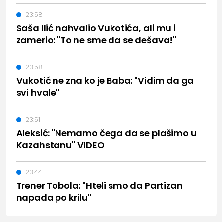
23:58
Saša Ilić nahvalio Vukotića, ali mu i
zamerio: "To ne sme da se dešava!"
23:58
Vukotić ne zna ko je Baba: "Vidim da ga
svi hvale"
23:51
Aleksić: "Nemamo čega da se plašimo u
Kazahstanu" VIDEO
23:44
Trener Tobola: "Hteli smo da Partizan
napada po krilu"