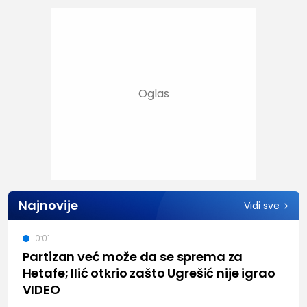
Najnovije
Vidi sve
0:01
Partizan već može da se sprema za
Hetafe; Ilić otkrio zašto Ugrešić nije igrao
VIDEO