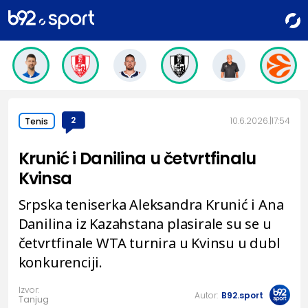
2
10.6.2026.
17:54
Tenis
Krunić i Danilina u četvrtfinalu
Kvinsa
Srpska teniserka Aleksandra Krunić i Ana
Danilina iz Kazahstana plasirale su se u
četvrtfinale WTA turnira u Kvinsu u dubl
konkurenciji.
Izvor:
Autor:
B92.sport
Tanjug