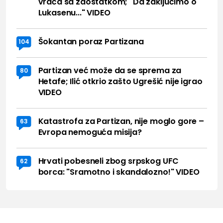
vraća sa zaostatkom; "Da zaključimo o
Lukasenu..." VIDEO
Šokantan poraz Partizana
104
Partizan već može da se sprema za
80
Hetafe; Ilić otkrio zašto Ugrešić nije igrao
VIDEO
Katastrofa za Partizan, nije moglo gore –
63
Evropa nemoguća misija?
Hrvati pobesneli zbog srpskog UFC
62
borca: "Sramotno i skandalozno!" VIDEO