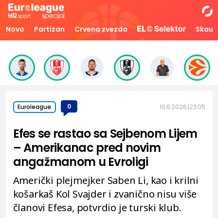
Novo
Partizan
Crvena zvezda
Skaut
0
10.6.2026.
23:05
Euroleague
Efes se rastao sa Sejbenom Lijem
– Amerikanac pred novim
angažmanom u Evroligi
Američki plejmejker Saben Li, kao i krilni
košarkaš Kol Svajder i zvanično nisu više
članovi Efesa, potvrdio je turski klub.