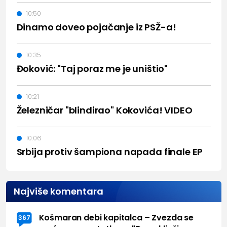
10:50
Dinamo doveo pojačanje iz PSŽ-a!
10:35
Đoković: "Taj poraz me je uništio"
10:21
Železničar "blindirao" Kokovića! VIDEO
10:06
Srbija protiv šampiona napada finale EP
Najviše komentara
Košmaran debi kapitalca – Zvezda se
367