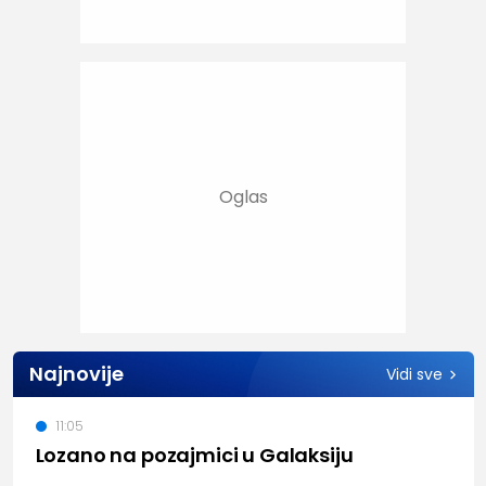
Najnovije
Vidi sve
11:05
Lozano na pozajmici u Galaksiju