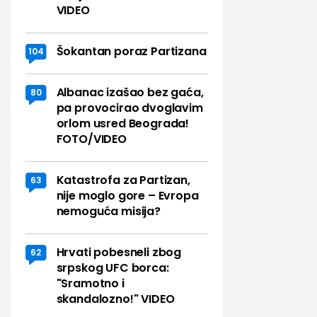
VIDEO
Šokantan poraz Partizana
104
Albanac izašao bez gaća,
80
pa provocirao dvoglavim
orlom usred Beograda!
FOTO/VIDEO
Katastrofa za Partizan,
63
nije moglo gore – Evropa
nemoguća misija?
Hrvati pobesneli zbog
62
srpskog UFC borca:
"Sramotno i
skandalozno!" VIDEO