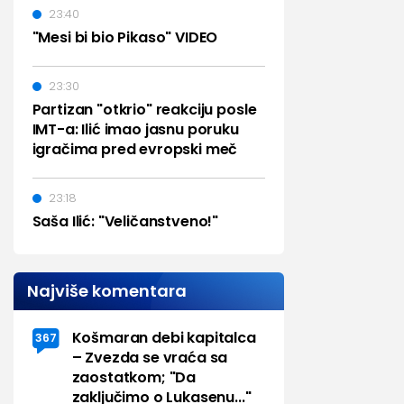
23:40
"Mesi bi bio Pikaso" VIDEO
23:30
Partizan "otkrio" reakciju posle
IMT-a: Ilić imao jasnu poruku
igračima pred evropski meč
23:18
Saša Ilić: "Veličanstveno!"
Najviše komentara
Košmaran debi kapitalca
367
– Zvezda se vraća sa
zaostatkom; "Da
zaključimo o Lukasenu..."