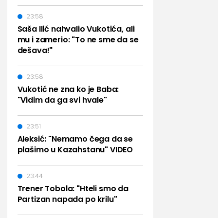
23:58
Saša Ilić nahvalio Vukotića, ali
mu i zamerio: "To ne sme da se
dešava!"
23:58
Vukotić ne zna ko je Baba:
"Vidim da ga svi hvale"
23:51
Aleksić: "Nemamo čega da se
plašimo u Kazahstanu" VIDEO
23:44
Trener Tobola: "Hteli smo da
Partizan napada po krilu"