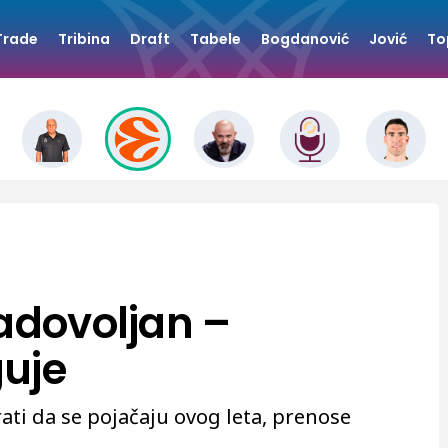
Trade
Tribina
Draft
Tabele
Bogdanović
Jović
To
zadovoljan –
uje
ti da se pojačaju ovog leta, prenose