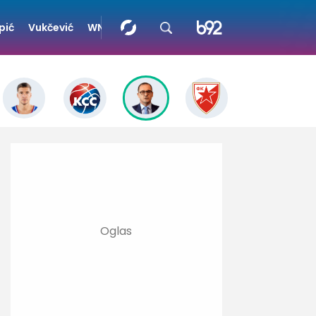
pić
Vukčević
WNBA