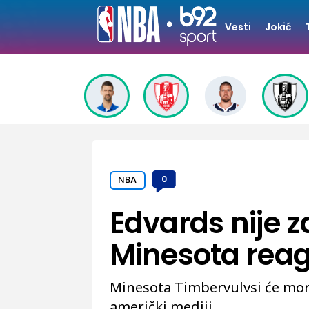
Vesti
Jokić
NBA
0
Edvards nije 
Minesota reag
Minesota Timbervulvsi će mora
američki mediji.