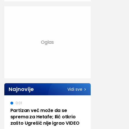
Najnovije
Vidi sve
0:01
Partizan već može da se
sprema za Hetafe; Ilić otkrio
zašto Ugrešić nije igrao VIDEO