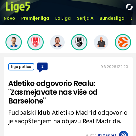
Novo
Premijer liga
La Liga
Serija A
Bundesliga
Li
2
9.6.2026.
22:20
Lige petice
Atletiko odgovorio Realu:
"Zasmejavate nas više od
Barselone"
Fudbalski klub Atletiko Madrid odgovorio
je saopštenjem na objavu Real Madrida.
Autor:
B92.sport