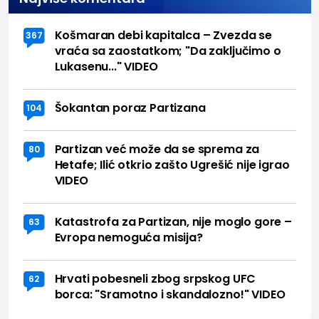
Košmaran debi kapitalca – Zvezda se
367
vraća sa zaostatkom; "Da zaključimo o
Lukasenu..." VIDEO
Šokantan poraz Partizana
104
Partizan već može da se sprema za
80
Hetafe; Ilić otkrio zašto Ugrešić nije igrao
VIDEO
Katastrofa za Partizan, nije moglo gore –
63
Evropa nemoguća misija?
Hrvati pobesneli zbog srpskog UFC
62
borca: "Sramotno i skandalozno!" VIDEO