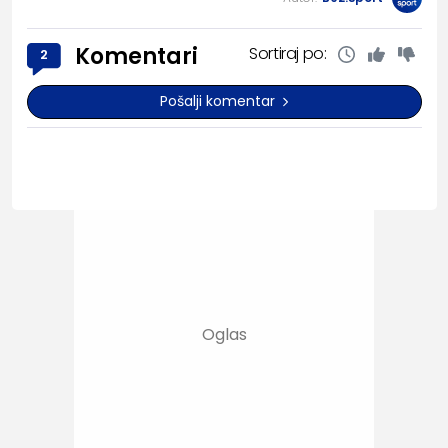
Komentari
Sortiraj po:
2
Pošalji komentar