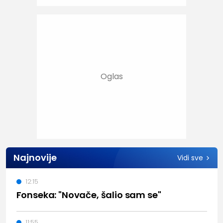
Najnovije
Vidi sve
12:15
Fonseka: "Novače, šalio sam se"
11:55