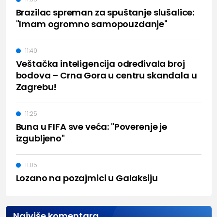
Brazilac spreman za spuštanje slušalice:
"Imam ogromno samopouzdanje"
11:40
Veštačka inteligencija određivala broj
bodova – Crna Gora u centru skandala u
Zagrebu!
11:25
Buna u FIFA sve veća: "Poverenje je
izgubljeno"
11:05
Lozano na pozajmici u Galaksiju
Najviše komentara