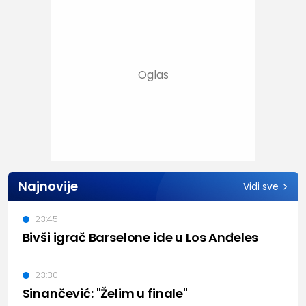
Najnovije
Vidi sve
23:45
Bivši igrač Barselone ide u Los Anđeles
23:30
Sinančević: "Želim u finale"