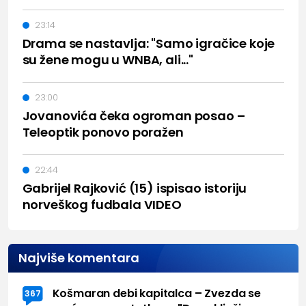
23:14
Drama se nastavlja: "Samo igračice koje
su žene mogu u WNBA, ali..."
23:00
Jovanovića čeka ogroman posao –
Teleoptik ponovo poražen
22:44
Gabrijel Rajković (15) ispisao istoriju
norveškog fudbala VIDEO
Najviše komentara
Košmaran debi kapitalca – Zvezda se
367