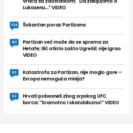
vraća sa zaostatkom; "Da zaključimo o
Lukasenu..." VIDEO
Šokantan poraz Partizana
104
Partizan već može da se sprema za
80
Hetafe; Ilić otkrio zašto Ugrešić nije igrao
VIDEO
Katastrofa za Partizan, nije moglo gore –
63
Evropa nemoguća misija?
Hrvati pobesneli zbog srpskog UFC
62
borca: "Sramotno i skandalozno!" VIDEO