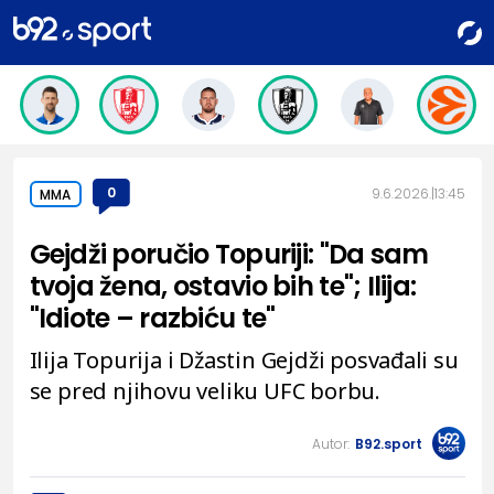
0
9.6.2026.
13:45
MMA
Gejdži poručio Topuriji: "Da sam
tvoja žena, ostavio bih te"; Ilija:
"Idiote – razbiću te"
Ilija Topurija i Džastin Gejdži posvađali su
se pred njihovu veliku UFC borbu.
Autor:
B92.sport