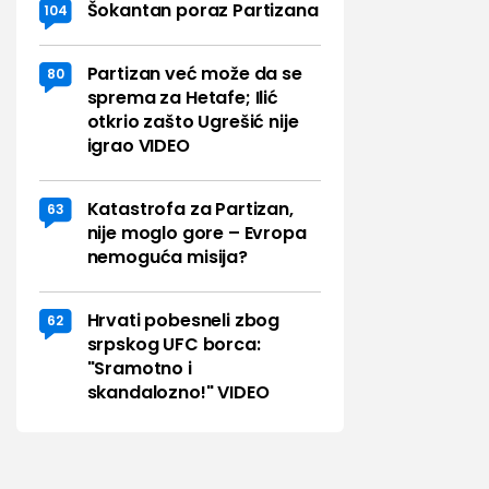
Šokantan poraz Partizana
104
Partizan već može da se
80
sprema za Hetafe; Ilić
otkrio zašto Ugrešić nije
igrao VIDEO
Katastrofa za Partizan,
63
nije moglo gore – Evropa
nemoguća misija?
Hrvati pobesneli zbog
62
srpskog UFC borca:
"Sramotno i
skandalozno!" VIDEO