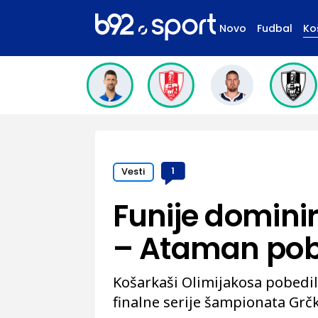
Novo
Fudbal
Ko
Vesti
1
Funije dominir
– Ataman pob
Košarkaši Olimijakosa pobedil
finalne serije šampionata Grčk