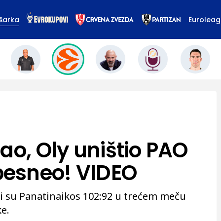
šarka
Eurolea
ao, Oly uništio PAO
esneo! VIDEO
i su Panatinaikos 102:92 u trećem meču
e.