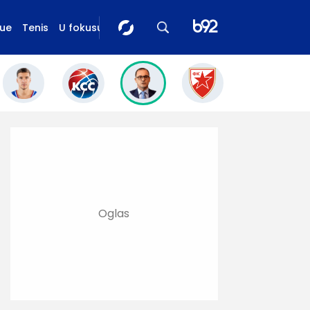
gue
Tenis
U fokusu