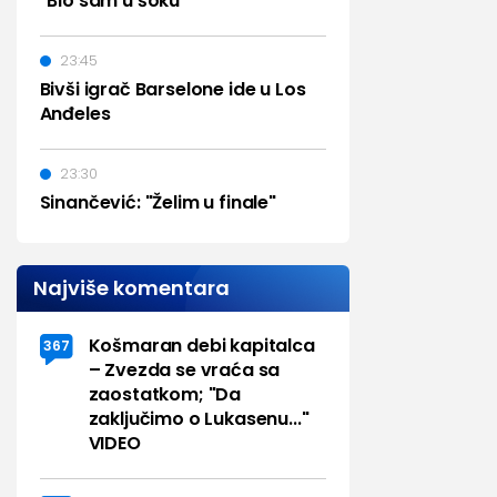
"Bio sam u šoku"
23:45
Bivši igrač Barselone ide u Los
Anđeles
23:30
Sinančević: "Želim u finale"
Najviše komentara
Košmaran debi kapitalca
367
– Zvezda se vraća sa
zaostatkom; "Da
zaključimo o Lukasenu..."
VIDEO