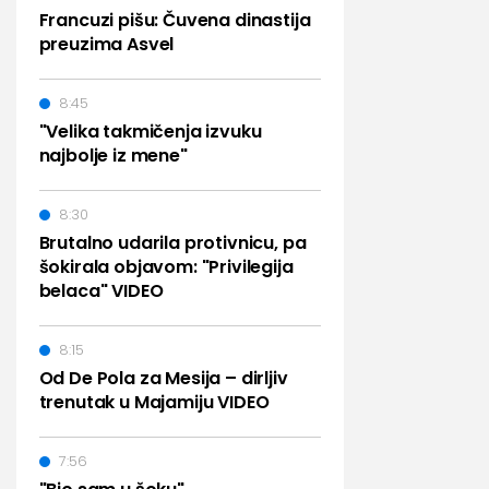
Francuzi pišu: Čuvena dinastija
preuzima Asvel
8:45
"Velika takmičenja izvuku
najbolje iz mene"
8:30
Brutalno udarila protivnicu, pa
šokirala objavom: "Privilegija
belaca" VIDEO
8:15
Od De Pola za Mesija – dirljiv
trenutak u Majamiju VIDEO
7:56