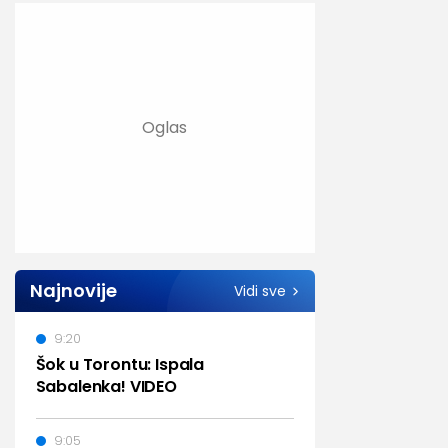
Najnovije
Vidi sve
9:20
Šok u Torontu: Ispala
Sabalenka! VIDEO
9:05