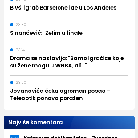
Bivši igrač Barselone ide u Los Anđeles
23:30
Sinančević: "Želim u finale"
23:14
Drama se nastavlja: "Samo igračice koje
su žene mogu u WNBA, ali..."
23:00
Jovanovića čeka ogroman posao –
Teleoptik ponovo poražen
Najviše komentara