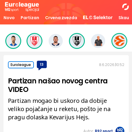
Novo
Partizan
Crvena zvezda
Skaut
13
8.6.2026.
10:52
Euroleague
Partizan našao novog centra
VIDEO
Partizan mogao bi uskoro da dobije
veliko pojačanje u reketu, pošto je na
pragu dolaska Kevarijus Hejs.
Autor:
B92.sport