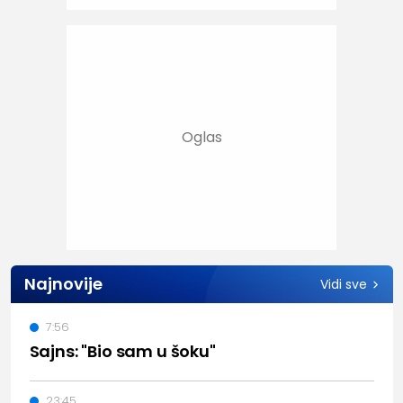
Najnovije
Vidi sve
7:56
Sajns: "Bio sam u šoku"
23:45