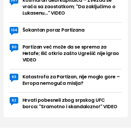
Košmaran debi kapitalca – Zvezda se
367
vraća sa zaostatkom; "Da zaključimo o
Lukasenu..." VIDEO
Šokantan poraz Partizana
104
Partizan već može da se sprema za
80
Hetafe; Ilić otkrio zašto Ugrešić nije igrao
VIDEO
Katastrofa za Partizan, nije moglo gore –
63
Evropa nemoguća misija?
Hrvati pobesneli zbog srpskog UFC
62
borca: "Sramotno i skandalozno!" VIDEO