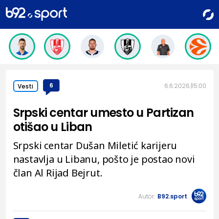
6
6.6.2026.
15:00
Vesti
Srpski centar umesto u Partizan
otišao u Liban
Srpski centar Dušan Miletić karijeru
nastavlja u Libanu, pošto je postao novi
član Al Rijad Bejrut.
Autor:
B92.sport