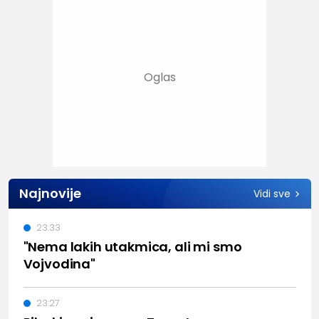
Najnovije
Vidi sve
23:33
"Nema lakih utakmica, ali mi smo
Vojvodina"
23:27