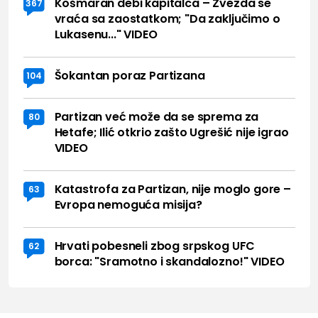
Košmaran debi kapitalca – Zvezda se
367
vraća sa zaostatkom; "Da zaključimo o
Lukasenu..." VIDEO
Šokantan poraz Partizana
104
Partizan već može da se sprema za
80
Hetafe; Ilić otkrio zašto Ugrešić nije igrao
VIDEO
Katastrofa za Partizan, nije moglo gore –
63
Evropa nemoguća misija?
Hrvati pobesneli zbog srpskog UFC
62
borca: "Sramotno i skandalozno!" VIDEO