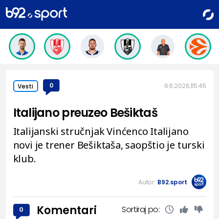
0
6.6.2026.
15:45
Vesti
Italijano preuzeo Bešiktaš
Italijanski stručnjak Vinćenco Italijano
novi je trener Bešiktaša, saopštio je turski
klub.
Autor:
B92.sport
Komentari
Sortiraj po:
0