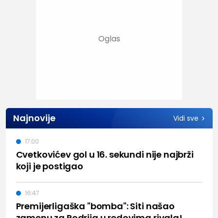
Najnovije
Vidi sve
17:00
Cvetkovićev gol u 16. sekundi nije najbrži
koji je postigao
16:47
Premijerligaška "bomba": Siti našao
zamenu za Rodrija u redovima rivala!