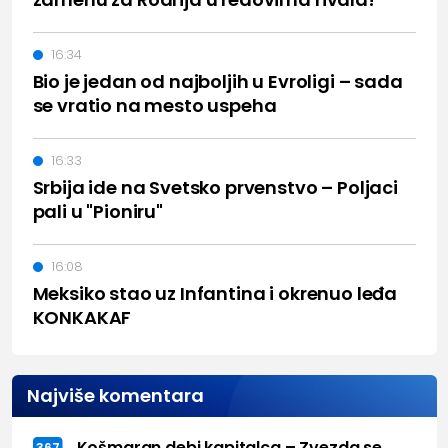
16:34
Bio je jedan od najboljih u Evroligi – sada
se vratio na mesto uspeha
16:33
Srbija ide na Svetsko prvenstvo – Poljaci
pali u "Pioniru"
16:08
Meksiko stao uz Infantina i okrenuo leđa
KONKAKAF
Najviše komentara
Košmaran debi kapitalca – Zvezda se
367