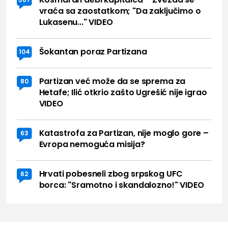
vraća sa zaostatkom; "Da zaključimo o
Lukasenu..." VIDEO
Šokantan poraz Partizana
104
Partizan već može da se sprema za
80
Hetafe; Ilić otkrio zašto Ugrešić nije igrao
VIDEO
Katastrofa za Partizan, nije moglo gore –
63
Evropa nemoguća misija?
Hrvati pobesneli zbog srpskog UFC
62
borca: "Sramotno i skandalozno!" VIDEO