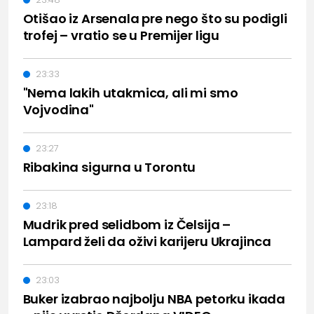
Otišao iz Arsenala pre nego što su podigli
trofej – vratio se u Premijer ligu
23:33
"Nema lakih utakmica, ali mi smo
Vojvodina"
23:27
Ribakina sigurna u Torontu
23:18
Mudrik pred selidbom iz Čelsija –
Lampard želi da oživi karijeru Ukrajinca
23:03
Buker izabrao najbolju NBA petorku ikada