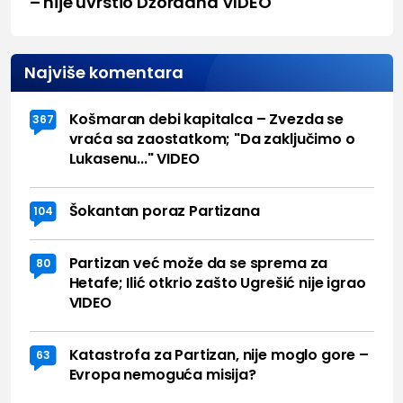
– nije uvrstio Džordana VIDEO
Najviše komentara
Košmaran debi kapitalca – Zvezda se
367
vraća sa zaostatkom; "Da zaključimo o
Lukasenu..." VIDEO
Šokantan poraz Partizana
104
Partizan već može da se sprema za
80
Hetafe; Ilić otkrio zašto Ugrešić nije igrao
VIDEO
Katastrofa za Partizan, nije moglo gore –
63
Evropa nemoguća misija?