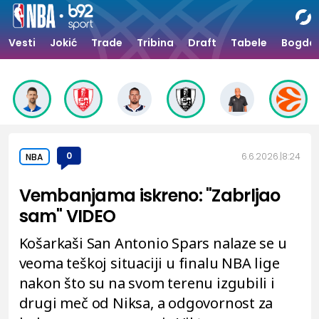
Vesti
Jokić
Trade
Tribina
Draft
Tabele
Bogdan
0
6.6.2026.
8:24
NBA
Vembanjama iskreno: "Zabrljao
sam" VIDEO
Košarkaši San Antonio Spars nalaze se u
veoma teškoj situaciji u finalu NBA lige
nakon što su na svom terenu izgubili i
drugi meč od Niksa, a odgovornost za