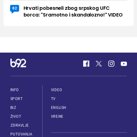
Hrvati pobesneli zbog srpskog UFC
62
borca: "Sramotno i skandalozno!" VIDEO
INFO
VIDEO
SPORT
TV
BIZ
ENGLISH
ŽIVOT
VREME
ZDRAVLJE
PUTOVANJA