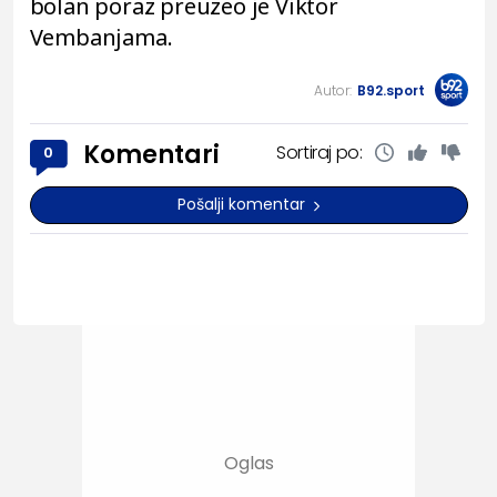
bolan poraz preuzeo je Viktor
Vembanjama.
Autor:
B92.sport
Komentari
Sortiraj po:
0
Pošalji komentar