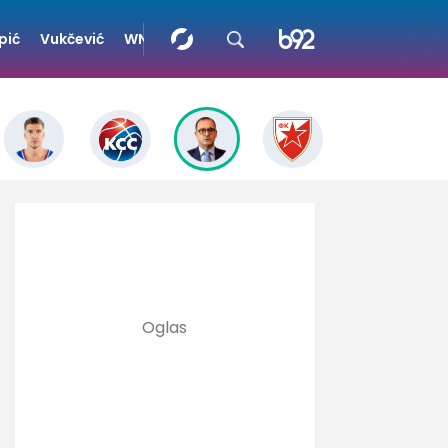
pić
Vukčević
WNBA