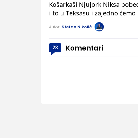
Košarkaši Njujork Niksa pobed
i to u Teksasu i zajedno ćemo 
Autor:
Stefan Nikolić
Komentari
23