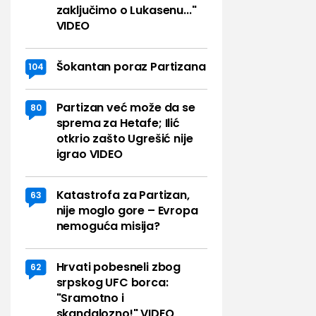
zaključimo o Lukasenu..."
VIDEO
Šokantan poraz Partizana
104
Partizan već može da se
80
sprema za Hetafe; Ilić
otkrio zašto Ugrešić nije
igrao VIDEO
Katastrofa za Partizan,
63
nije moglo gore – Evropa
nemoguća misija?
Hrvati pobesneli zbog
62
srpskog UFC borca:
"Sramotno i
skandalozno!" VIDEO