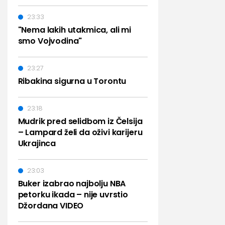
23:33
"Nema lakih utakmica, ali mi
smo Vojvodina"
23:27
Ribakina sigurna u Torontu
23:18
Mudrik pred selidbom iz Čelsija
– Lampard želi da oživi karijeru
Ukrajinca
23:03
Buker izabrao najbolju NBA
petorku ikada – nije uvrstio
Džordana VIDEO