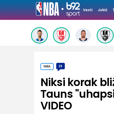
Vesti
Jokić
NBA
23
Niksi korak bli
Tauns "uhapsi
VIDEO