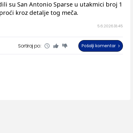
ili su San Antonio Sparse u utakmici broj 1
proći kroz detalje tog meča.
5.6.2026.
8:45
Sortiraj po:
Pošalji komentar