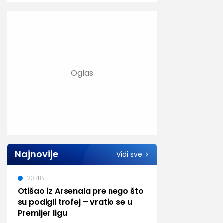
Najnovije
Vidi sve
23:48
Otišao iz Arsenala pre nego što
su podigli trofej – vratio se u
Premijer ligu