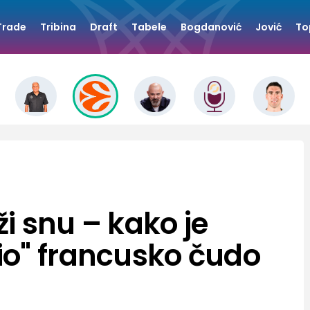
Trade
Tribina
Draft
Tabele
Bogdanović
Jović
To
ži snu – kako je
o" francusko čudo