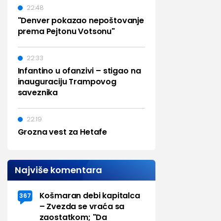
22:48
"Denver pokazao nepoštovanje
prema Pejtonu Votsonu"
22:33
Infantino u ofanzivi – stigao na
inauguraciju Trampovog
saveznika
22:19
Grozna vest za Hetafe
Najviše komentara
Košmaran debi kapitalca
367
– Zvezda se vraća sa
zaostatkom; "Da