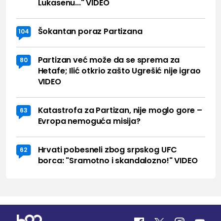
Lukasenu..." VIDEO
Šokantan poraz Partizana
104
Partizan već može da se sprema za
80
Hetafe; Ilić otkrio zašto Ugrešić nije igrao
VIDEO
Katastrofa za Partizan, nije moglo gore –
63
Evropa nemoguća misija?
Hrvati pobesneli zbog srpskog UFC
62
borca: "Sramotno i skandalozno!" VIDEO