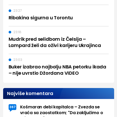
23:27
Ribakina sigurna u Torontu
23:18
Mudrik pred selidbom iz Čelsija –
Lampard želi da oživi karijeru Ukrajinca
23:03
Buker izabrao najbolju NBA petorku ikada
– nije uvrstio Džordana VIDEO
Najviše komentara
Košmaran debi kapitalca – Zvezda se
367
vraća sa zaostatkom; "Da zaključimo o