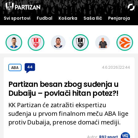
Svi sportovi
Fudbal
Košarka
Saša Ilić
Penjaroja
44
4.6.2026.
22:44
ABA
Partizan besan zbog suđenja u
Dubaiju – povlači hitan potez?!
KK Partizan će zatražiti ekspertizu
suđenja u prvom finalnom meču ABA lige
protiv Dubaija, prenose domaći mediji.
Autor:
B92.sport