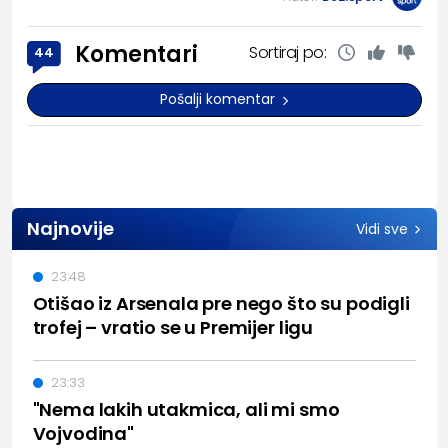
Komentari
Sortiraj po:
44
Pošalji komentar
Najnovije
Vidi sve
23:48
Otišao iz Arsenala pre nego što su podigli
trofej – vratio se u Premijer ligu
23:33
"Nema lakih utakmica, ali mi smo
Vojvodina"