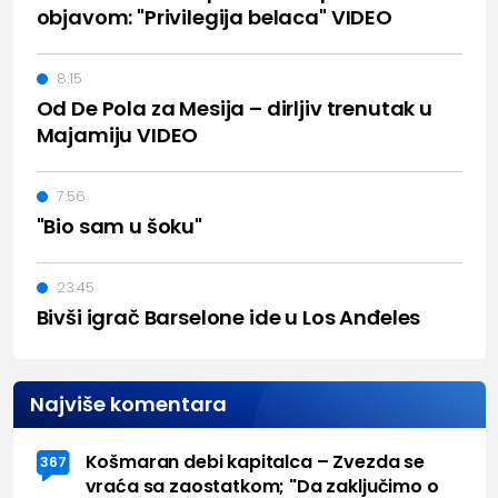
objavom: "Privilegija belaca" VIDEO
8:15
Od De Pola za Mesija – dirljiv trenutak u
Majamiju VIDEO
7:56
"Bio sam u šoku"
23:45
Bivši igrač Barselone ide u Los Anđeles
Najviše komentara
Košmaran debi kapitalca – Zvezda se
367
vraća sa zaostatkom; "Da zaključimo o