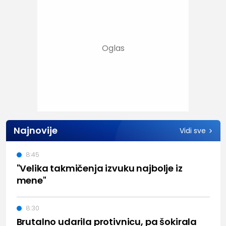
Najnovije
Vidi sve
8:45
"Velika takmičenja izvuku najbolje iz
mene"
8:30
Brutalno udarila protivnicu, pa šokirala