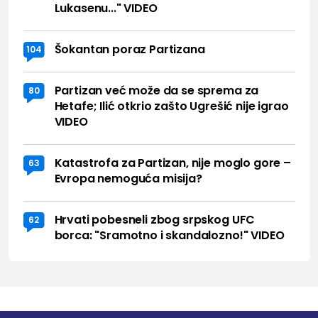
Lukasenu..." VIDEO
Šokantan poraz Partizana
104
Partizan već može da se sprema za
80
Hetafe; Ilić otkrio zašto Ugrešić nije igrao
VIDEO
Katastrofa za Partizan, nije moglo gore –
63
Evropa nemoguća misija?
Hrvati pobesneli zbog srpskog UFC
62
borca: "Sramotno i skandalozno!" VIDEO