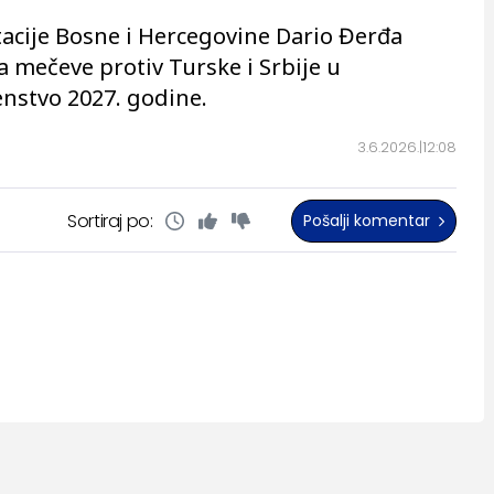
acije Bosne i Hercegovine Dario Đerđa
za mečeve protiv Turske i Srbije u
enstvo 2027. godine.
3.6.2026.
12:08
Sortiraj po:
Pošalji komentar