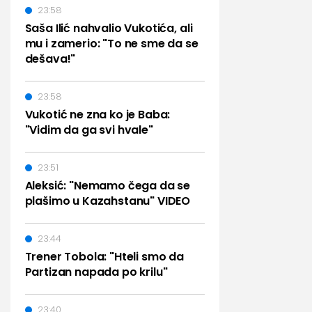
23:58
Saša Ilić nahvalio Vukotića, ali
mu i zamerio: "To ne sme da se
dešava!"
23:58
Vukotić ne zna ko je Baba:
"Vidim da ga svi hvale"
23:51
Aleksić: "Nemamo čega da se
plašimo u Kazahstanu" VIDEO
23:44
Trener Tobola: "Hteli smo da
Partizan napada po krilu"
23:40