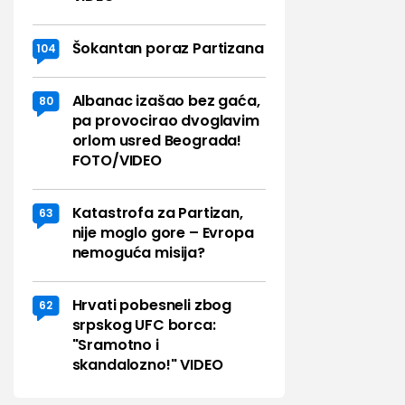
Šokantan poraz Partizana
104
Albanac izašao bez gaća,
80
pa provocirao dvoglavim
orlom usred Beograda!
FOTO/VIDEO
Katastrofa za Partizan,
63
nije moglo gore – Evropa
nemoguća misija?
Hrvati pobesneli zbog
62
srpskog UFC borca:
"Sramotno i
skandalozno!" VIDEO