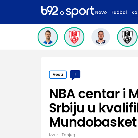
Novo
Fudbal
Ko
Vesti
1
NBA centar i
Srbiju u kvali
Mundobasket
Izvor:
Tanjug