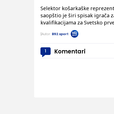
Selektor košarkaške reprezent
saopštio je širi spisak igrača 
kvalifikacijama za Svetsko prv
Autor:
B92.sport
Komentari
1