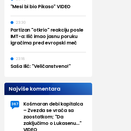
"Mesi bi bio Pikaso" VIDEO
23:30
Partizan "otkrio" reakciju posle
IMT-a: Ilić imao jasnu poruku
igračima pred evropski meč
23:18
Saša Ilić: "Veličanstveno!"
Najviše komentara
Košmaran debi kapitalca
367
– Zvezda se vraća sa
zaostatkom; "Da
zaključimo o Lukasenu..."
VIDEO