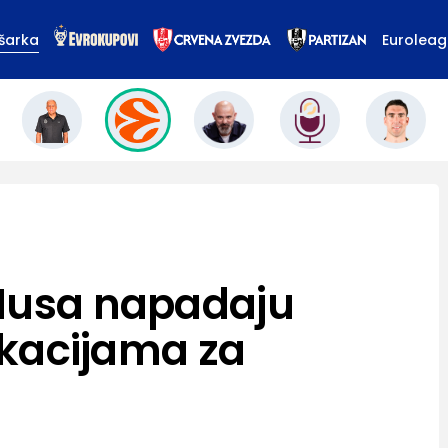
šarka
Eurolea
 Musa napadaju
fikacijama za