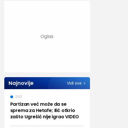
Najnovije
Vidi sve
0:01
Partizan već može da se
sprema za Hetafe; Ilić otkrio
zašto Ugrešić nije igrao VIDEO