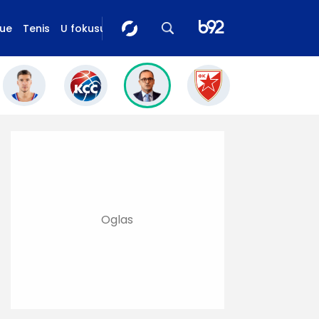
gue
Tenis
U fokusu