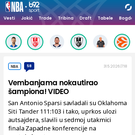
Vesti
Jokić
Trade
Tribina
Draft
Tabele
Bogdan
58
31.5.2026.
7:18
NBA
Vembanjama nokautirao
šampiona! VIDEO
San Antonio Sparsi savladali su Oklahoma
Siti Tander 111:103 i tako, uprkos ulozi
autsajdera, slavili u sedmoj utakmici
finala Zapadne konferencije na