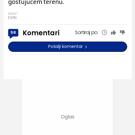
gostujućem terenu.
Izvor:
ESPN
Komentari
Sortiraj po:
58
Pošalji komentar