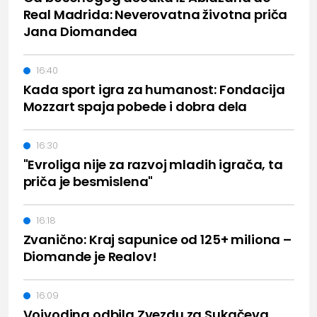
Real Madrida: Neverovatna životna priča
Jana Diomandea
16:40
Kada sport igra za humanost: Fondacija
Mozzart spaja pobede i dobra dela
16:30
"Evroliga nije za razvoj mladih igrača, ta
priča je besmislena"
16:18
Zvanično: Kraj sapunice od 125+ miliona –
Diomande je Realov!
16:09
Vojvodina odbila Zvezdu za Sukačeva