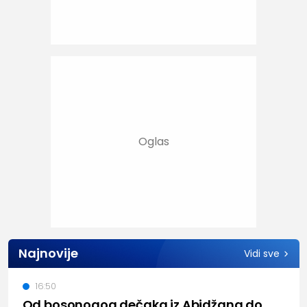
Najnovije
Vidi sve
16:50
Od bosonogog dečaka iz Abidžana do