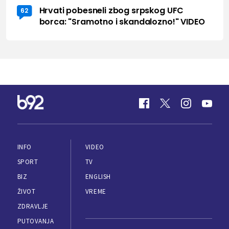
Hrvati pobesneli zbog srpskog UFC
62
borca: "Sramotno i skandalozno!" VIDEO
INFO
VIDEO
SPORT
TV
BIZ
ENGLISH
ŽIVOT
VREME
ZDRAVLJE
PUTOVANJA