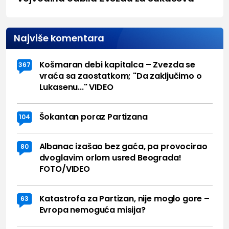
Najviše komentara
Košmaran debi kapitalca – Zvezda se
367
vraća sa zaostatkom; "Da zaključimo o
Lukasenu..." VIDEO
Šokantan poraz Partizana
104
Albanac izašao bez gaća, pa provocirao
80
dvoglavim orlom usred Beograda!
FOTO/VIDEO
Katastrofa za Partizan, nije moglo gore –
63
Evropa nemoguća misija?