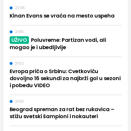
22:05
Kinan Evans se vraća na mesto uspeha
21:55
UŽIVO
Poluvreme: Partizan vodi, ali
mogao je i ubedljivije
21:52
Evropa priča o Srbinu: Cvetkoviću
dovoljno 16 sekundi za najbrži gol u sezoni
i pobedu VIDEO
21:50
Beograd spreman za rat bez rukavica –
stižu svetski šampioni i nokauteri