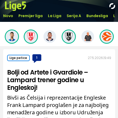
Novo
Premijer liga
La Liga
Serija A
Bundesliga
Li
1
27.5.2026.
9:49
Lige petice
Bolji od Artete i Gvardiole –
Lampard trener godine u
Engleskoj!
Bivši as Čelsija i reprezentacije Engleske
Frank Lampard proglašen je za najboljeg
menadžera godine u izboru Udruženja