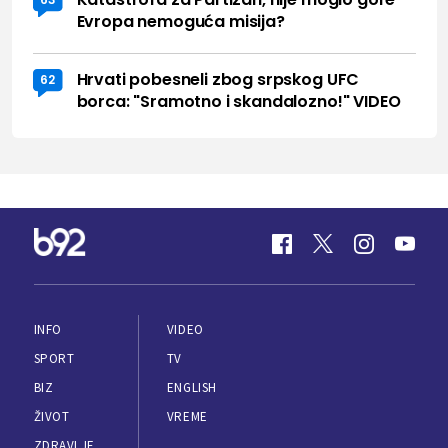
Evropa nemoguća misija?
Hrvati pobesneli zbog srpskog UFC
62
borca: "Sramotno i skandalozno!" VIDEO
INFO
VIDEO
SPORT
TV
BIZ
ENGLISH
ŽIVOT
VREME
ZDRAVLJE