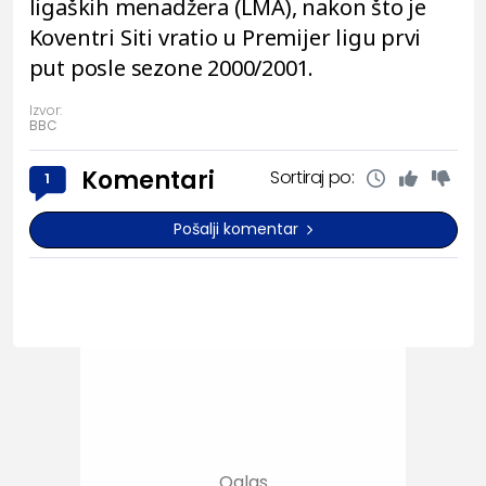
ligaških menadžera (LMA), nakon što je
Koventri Siti vratio u Premijer ligu prvi
put posle sezone 2000/2001.
Izvor:
BBC
Komentari
Sortiraj po:
1
Pošalji komentar