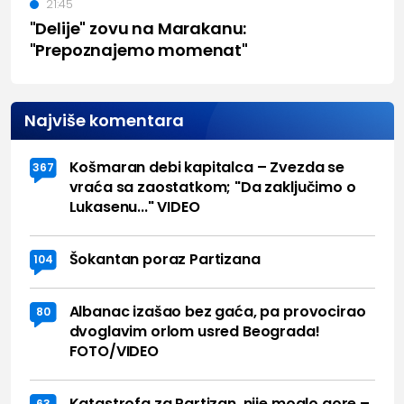
21:45
"Delije" zovu na Marakanu:
"Prepoznajemo momenat"
Najviše komentara
Košmaran debi kapitalca – Zvezda se
367
vraća sa zaostatkom; "Da zaključimo o
Lukasenu..." VIDEO
Šokantan poraz Partizana
104
Albanac izašao bez gaća, pa provocirao
80
dvoglavim orlom usred Beograda!
FOTO/VIDEO
Katastrofa za Partizan, nije moglo gore –
63