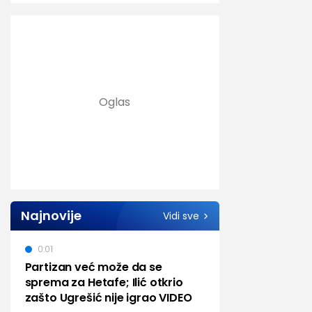
Najnovije
Vidi sve
0:01
Partizan već može da se
sprema za Hetafe; Ilić otkrio
zašto Ugrešić nije igrao VIDEO