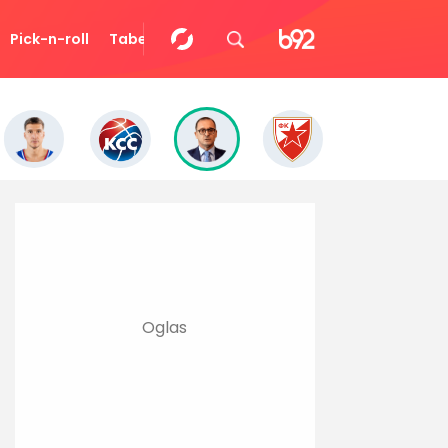
Pick-n-roll
Tabela
Video
Eurocup