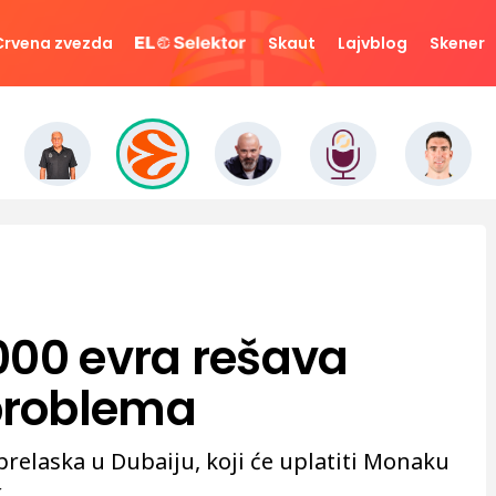
Crvena zvezda
Skaut
Lajvblog
Skener
000 evra rešava
problema
 prelaska u Dubaiju, koji će uplatiti Monaku
.