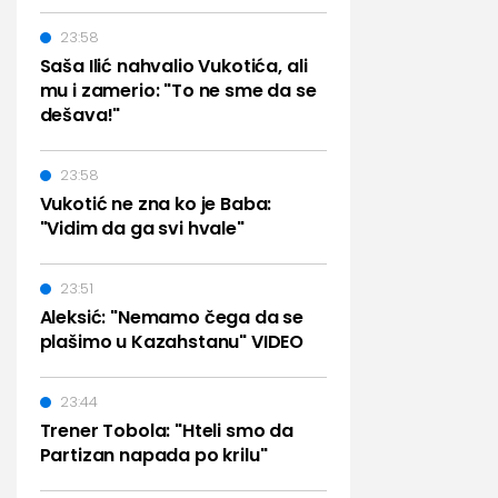
23:58
Saša Ilić nahvalio Vukotića, ali
mu i zamerio: "To ne sme da se
dešava!"
23:58
Vukotić ne zna ko je Baba:
"Vidim da ga svi hvale"
23:51
Aleksić: "Nemamo čega da se
plašimo u Kazahstanu" VIDEO
23:44
Trener Tobola: "Hteli smo da
Partizan napada po krilu"