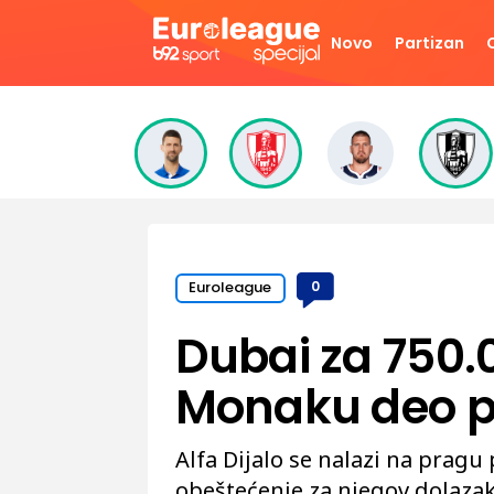
Novo
Partizan
Euroleague
0
Dubai za 750.
Monaku deo 
Alfa Dijalo se nalazi na pragu
obeštećenje za njegov dolazak