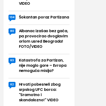
VIDEO
Šokantan poraz Partizana
104
Albanac izašao bez gaća,
80
pa provocirao dvoglavim
orlom usred Beograda!
FOTO/VIDEO
Katastrofa za Partizan,
63
nije moglo gore – Evropa
nemoguća misija?
Hrvati pobesneli zbog
62
srpskog UFC borca:
"Sramotno i
skandalozno!" VIDEO