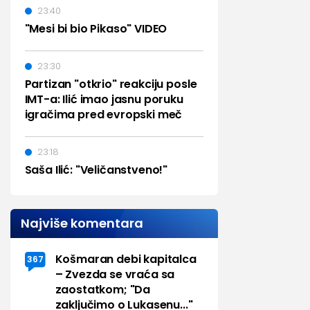
23:40
"Mesi bi bio Pikaso" VIDEO
23:30
Partizan "otkrio" reakciju posle
IMT-a: Ilić imao jasnu poruku
igračima pred evropski meč
23:18
Saša Ilić: "Veličanstveno!"
Najviše komentara
Košmaran debi kapitalca
367
– Zvezda se vraća sa
zaostatkom; "Da
zaključimo o Lukasenu..."