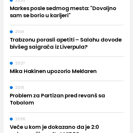
23:55
Markes posle sedmog mesta: "Dovoljno
sam se borio u karijeri"
23:41
Trabzonu porasli apetiti – Salahu dovode
bivšeg saigrača iz Liverpula?
23:27
Mika Hakinen upozorio Meklaren
23:10
Problem za Partizan pred revanš sa
Tobolom
22:55
Veče u kom je dokazano da je 2:0