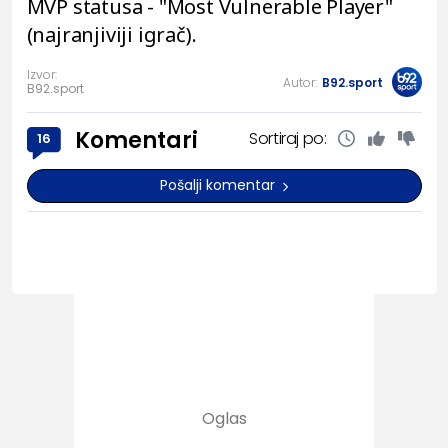
MVP statusa - "Most Vulnerable Player"
(najranjiviji igrač).
Izvor:
Autor:
B92.sport
B92.sport
Komentari
Sortiraj po:
16
Pošalji komentar