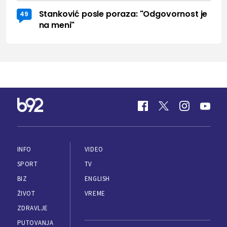
Stanković posle poraza: "Odgovornost je
49
na meni"
INFO
VIDEO
SPORT
TV
BIZ
ENGLISH
ŽIVOT
VREME
ZDRAVLJE
PUTOVANJA