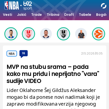
Vesti
Jokić
Trade
Tribina
Draft
Tabele
Bogdan
16
21.5.2026.
15:05
NBA
MVP na stubu srama – pada
kako mu priđu i neprijatno "vara"
sudije VIDEO
Lider Oklahome Šej Gildžus Aleksander
mogao bi da ponese novi nadimak koji je
zapravo modifikovana verzija njegovog