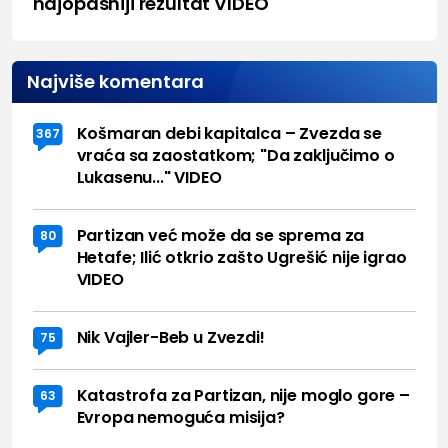
najopasniji rezultat VIDEO
Najviše komentara
Košmaran debi kapitalca – Zvezda se
367
vraća sa zaostatkom; "Da zaključimo o
Lukasenu..." VIDEO
Partizan već može da se sprema za
80
Hetafe; Ilić otkrio zašto Ugrešić nije igrao
VIDEO
Nik Vajler-Beb u Zvezdi!
75
Katastrofa za Partizan, nije moglo gore –
63
Evropa nemoguća misija?