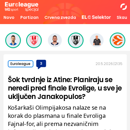
Novo
Partizan
Crvena zvezda
Skaut
3
20.5.2026.
21:35
Euroleague
Šok tvrdnje iz Atine: Planiraju se
neredi pred finale Evrolige, u sve je
uključen Janakopulos?
Košarkaši Olimpijakosa nalaze se na
korak do plasmana u finale Evroliga
Fajnal-for, ali prema nezvaničnim