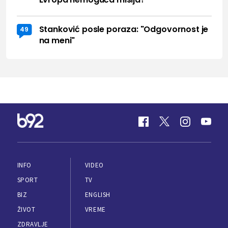
Stanković posle poraza: "Odgovornost je
49
na meni"
INFO
VIDEO
SPORT
TV
BIZ
ENGLISH
ŽIVOT
VREME
ZDRAVLJE