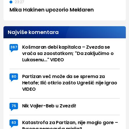
23:27
Mika Hakinen upozorio Meklaren
Najviše komentara
Košmaran debi kapitalca – Zvezda se
367
vraća sa zaostatkom; "Da zaključimo o
Lukasenu..." VIDEO
Partizan već može da se sprema za
80
Hetafe; Ilić otkrio zašto Ugrešić nije igrao
VIDEO
Nik Vajler-Beb u Zvezdi!
75
Katastrofa za Partizan, nije moglo gore –
63
Evropa nemoguća misija?