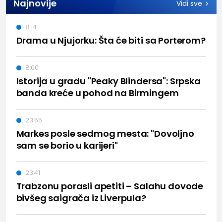
Najnovije
Vidi sve
8:14
Drama u Njujorku: Šta će biti sa Porterom?
8:00
Istorija u gradu "Peaky Blindersa": Srpska
banda kreće u pohod na Birmingem
23:55
Markes posle sedmog mesta: "Dovoljno
sam se borio u karijeri"
23:41
Trabzonu porasli apetiti – Salahu dovode
bivšeg saigrača iz Liverpula?